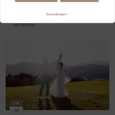
HOCHZEITSFOTOGRAFIN IM ALLGÄU MIT ERFAHRUNG BEI
KLEINEN FEIERN
Intime Hochzeit im Jagdhaus Oberstdorf und Alpe Dornach
WEITERLESEN
JUN
09