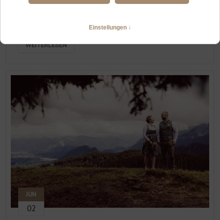
HOCHZEIT ZU ZWEIT IN OFTERSCHWANG UND IMMENSTADT
Abwechslungsreiches Elopement im Oberallgäu
WEITERLESEN
JUN
02