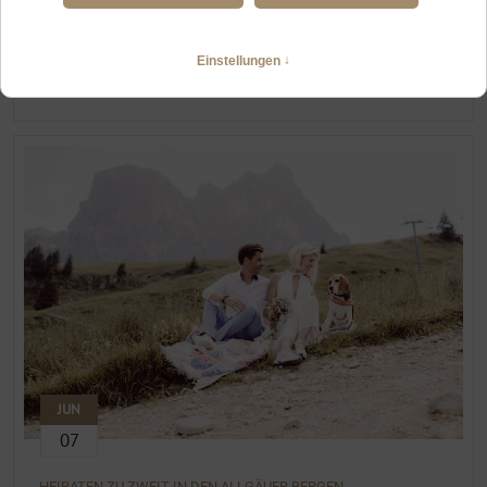
HOCHZEIT ZU ZWEIT IN OFTERSCHWANG UND IMMENSTADT
Abwechslungsreiches Elopement im Oberallgäu
WEITERLESEN
JUN
07
HEIRATEN ZU ZWEIT IN DEN ALLGÄUER BERGEN