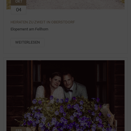
OKT
04
HEIRATEN ZU ZWEIT IN OBERSTDORF
Elopement am Fellhorn
WEITERLESEN
SEP