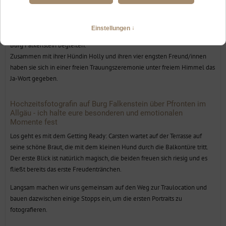
Falkenstein, Pfronten im Allgäu
Hanna und Carsten durfte ich an einem wunderschönen Sommertag auf
Burg Falkenstein begleiten.
Zusammen mit ihrer Hündin Holly und ihren vier engsten Freund/innen
haben sie sich in einer freien Trauungszeremonie unter freiem Himmel das
Ja-Wort gegeben.
Hochzeitsfotografin auf Burg Falkenstein über Pfronten im
Allgäu - ich halte eure besonderen und emotionalen
Momente fest
Los geht es mit dem Getting Ready: Carsten wartet auf der Terrasse auf
seine schöne Braut, die mit dem kleinen Hund durch die Balkontüre tritt.
Der erste Blick ist natürlich magisch, die beiden freuen sich riesig und es
fließt bereits das erste Freudentränchen.
Langsam machen wir uns gemeinsam auf den Weg zur Traulocation und
bauen dazwischen einige Stopps ein, um die ersten Portraits zu
fotografieren.