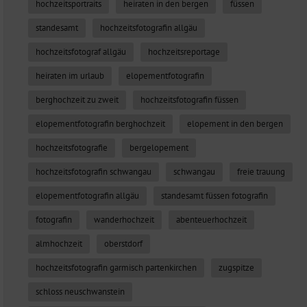
hochzeitsportraits
heiraten in den bergen
füssen
standesamt
hochzeitsfotografin allgäu
hochzeitsfotograf allgäu
hochzeitsreportage
heiraten im urlaub
elopementfotografin
berghochzeit zu zweit
hochzeitsfotografin füssen
elopementfotografin berghochzeit
elopement in den bergen
hochzeitsfotografie
bergelopement
hochzeitsfotografin schwangau
schwangau
freie trauung
elopementfotografin allgäu
standesamt füssen fotografin
fotografin
wanderhochzeit
abenteuerhochzeit
almhochzeit
oberstdorf
hochzeitsfotografin garmisch partenkirchen
zugspitze
schloss neuschwanstein