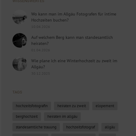
WISSENSWERTES
Wo kann man im Allgäu Fotografen für intime
Hochzeiten buchen?
10.04.2026
Auf welchem Berg kann man standesamtlich
heiraten?
01.04.2026
Wie plane ich eine Winterhochzeit zu zweit im
Allgäu?
30.12.2025
TAGS
hochzeitsfotografin
heiraten zu zweit
elopement
berghochzeit
heiraten im allgäu
standesamtliche trauung
hochzeitsfotograf
allgäu