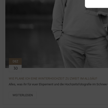
DEZ
30
WIE PLANE ICH EINE WINTERHOCHZEIT ZU ZWEIT IM ALLGÄU?
Alles, was ihr für euer Elopement und die Hochzeitsfotografie im Schne
WEITERLESEN