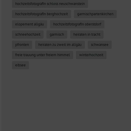
hochzeitsfotografin schloss neuschwanstein
hochzeitsfotografin berghochzeit
garmischpartenkirchen
elopement allgäu
hochzeitsfotografin oberstdorf
schneehochzeit
garmisch
heiraten in tracht
pfronten
heiraten zu zweit im allgäu
schwansee
freie trauung unter freiem himmel
winterhochzeit
eibsee