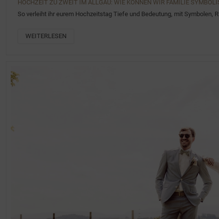
HOCHZEIT ZU ZWEIT IM ALLGÄU: WIE KÖNNEN WIR FAMILIE SYMBOLI
So verleiht ihr eurem Hochzeitstag Tiefe und Bedeutung, mit Symbolen, 
WEITERLESEN