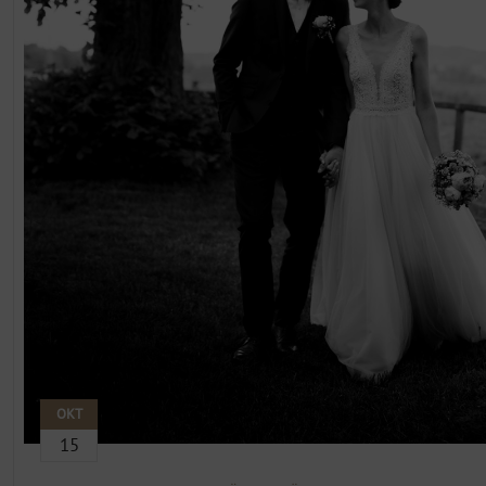
OKT
15