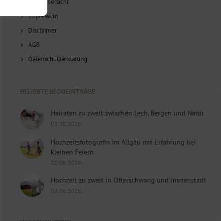
Blog-Übersicht
Impressum
Disclaimer
AGB
Datenschutzerklärung
BELIEBTE BLOGEINTRÄGE
Heiraten zu zweit zwischen Lech, Bergen und Natur
08.08.2026
Hochzeitsfotografin im Allgäu mit Erfahrung bei
kleinen Feiern
22.06.2026
Hochzeit zu zweit in Ofterschwang und Immenstadt
09.06.2026