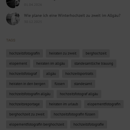
01.04.2026
Wie plane ich eine Winterhochzeit zu zweit im Allgäu?
30.12.2025
TAGS
hochzeitsfotografin
heiraten zu zweit
berghochzeit
elopement
heiraten im allgäu
standesamtliche trauung
hochzeitsfotograf
allgäu
hochzeitsportraits
heiraten in den bergen
füssen
standesamt
hochzeitsfotografin allgäu
hochzeitsfotograf allgäu
hochzeitsreportage
heiraten im urlaub
elopementfotografin
berghochzeit zu zweit
hochzeitsfotografin füssen
elopementfotografin berghochzeit
hochzeitsfotografie