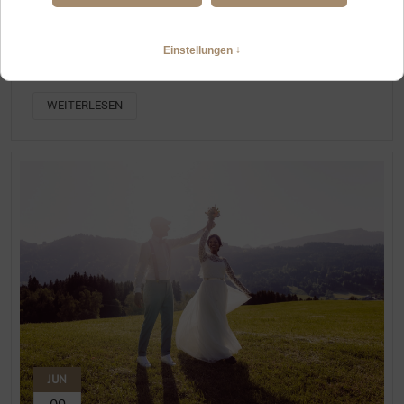
HOCHZEITSFOTOGRAFIN IM ALLGÄU MIT ERFAHRUNG BEI
KLEINEN FEIERN
Intime Hochzeit im Jagdhaus Oberstdorf und Alpe Dornach
WEITERLESEN
JUN