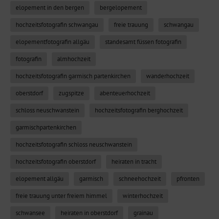
elopement in den bergen
bergelopement
hochzeitsfotografin schwangau
freie trauung
schwangau
elopementfotografin allgäu
standesamt füssen fotografin
fotografin
almhochzeit
hochzeitsfotografin garmisch partenkirchen
wanderhochzeit
oberstdorf
zugspitze
abenteuerhochzeit
schloss neuschwanstein
hochzeitsfotografin berghochzeit
garmischpartenkirchen
hochzeitsfotografin schloss neuschwanstein
hochzeitsfotografin oberstdorf
heiraten in tracht
elopement allgäu
garmisch
schneehochzeit
pfronten
freie trauung unter freiem himmel
winterhochzeit
schwansee
heiraten in oberstdorf
grainau