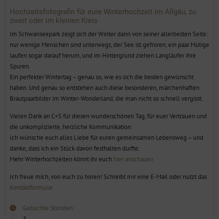
zweit oder im kleinen Kreis
Im Schwanseepark zeigt sich der Winter dann von seiner allerbesten Seite:
nur wenige Menschen sind unterwegs, der See ist gefroren, ein paar Mutige
laufen sogar darauf herum, und im Hintergrund ziehen Langläufer ihre
Spuren.
Ein perfekter Wintertag – genau so, wie es sich die beiden gewünscht
haben. Und genau so entstehen auch diese besonderen, märchenhaften
Brautpaarbilder im Winter-Wonderland, die man nicht so schnell vergisst.
Vielen Dank an C+S für diesen wunderschönen Tag, für euer Vertrauen und
die unkomplizierte, herzliche Kommunikation.
Ich wünsche euch alles Liebe für euren gemeinsamen Lebensweg – und
danke, dass ich ein Stück davon festhalten durfte.
Mehr Winterhochzeiten könnt ihr euch
hier anschauen
Ich freue mich, von euch zu hören! Schreibt mir eine E-Mail oder nutzt das
Kontaktformular
Gebuchte Stunden:
3
Anzahl der Gäste: