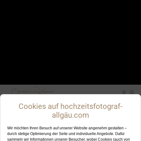
Intime standesamtliche Trauung in Füssen und
Brautpaarshooting in der Altstadt
Obwohl C+S erst im Dezember geheiratet haben – also recht spät im Jahr –
waren sie eines der ersten Paare, die mich für dieses Jahr überhaupt
angefragt und gebucht haben. Für mich ein wunderbares Zeichen dafür,
wie wichtig ihnen die Erinnerungen dieses Tages sind.
Schon im Videocall war klar: Die beiden sind entspannt, herzlich und
haben denselben Humor wie ich. Die Chemie hat sofort gestimmt und ich
habe mich riesig gefreut, dass sie sich für mich als ihre Fotografin
entschieden haben.
C+S leben auf Gran Canaria und haben sich ganz bewusst für das Allgäu
entschieden – nicht für Sonne, sondern für Winter, Schnee, Kälte, für diese
besondere, klare Stimmung, die nur ein Wintertag schenken kann.
Dass es dann so traumhaft schön werden würde, konnte keiner ahnen: ein
Wintertag im Allgäu wie gemalt. Die Sonne strahlt vom Himmel, der
Schnee liegt dick und wattig über den Feldern und jedes Blättchen, jedes
Ästchen ist über Nacht eingefroren und zeigt sich in zarter, weißer Pracht
den ganzen Tag über.