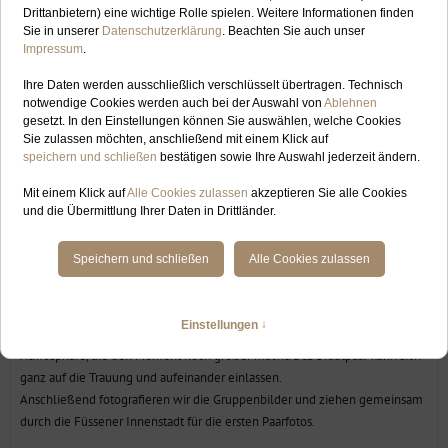
Winter-Wonderland zwischen Füssen im Allgäu und
Schwangau, mit Blick auf Schloss Neuschwanstein
Das Brautpaarshooting machen wir im Schwanseepark, denn die beiden
möchten unbedingt auch Schloss Neuschwanstein auf ihren Bildern haben.
Wir spazieren über die kleinen, verschlungenen Wegchen, eine große
Runde durch den Park, und fotografieren an verschiedenen Stellen.
Der Spaziergang ist heute eine kleine Herausforderung – die Wege sind
größtenteils vereist, und die beiden müssen sich vorsichtig und langsam
voran bewegen. Aber sie nehmen es mit Humor, bleiben tapfer und
strahlen, weil alles um sie herum so wunderschön und besonders aussieht.
Der Tag beginnt im Standesamt in Füssen, wo sich C+S im großen Saal das
Ja-Wort geben. Begleitet werden sie nur von den Eltern – die einzigen
Gäste an diesem Tag.
In dieser kleinen, vertrauten Runde entsteht eine innige und ruhige
Atmosphäre, die den Moment noch größer macht. Das Brautpaar kann sich
ganz auf die Trauung und aufeinander einlassen.
Anschließend fotografieren wir die Gruppenbilder und ziehen gemeinsam
durch die Füssener Innenstadt für die ersten Paarfotos.
Hochzeitsfotografin für eure Winterhochzeit im Allgäu, zu