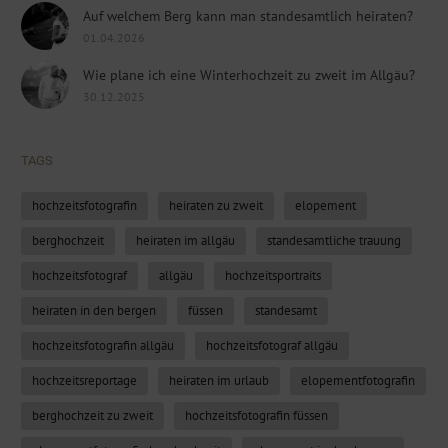
Auf welchem Berg kann man standesamtlich heiraten?
01.04.2026
Wie plane ich eine Winterhochzeit zu zweit im Allgäu?
30.12.2025
TAGS
hochzeitsfotografin
heiraten zu zweit
elopement
berghochzeit
heiraten im allgäu
standesamtliche trauung
hochzeitsfotograf
allgäu
hochzeitsportraits
heiraten in den bergen
füssen
standesamt
hochzeitsfotografin allgäu
hochzeitsfotograf allgäu
hochzeitsreportage
heiraten im urlaub
elopementfotografin
berghochzeit zu zweit
hochzeitsfotografin füssen