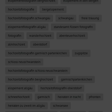
elopementfotografin berghochzeit
elopement in den bergen
hochzeitsfotografie
bergelopement
hochzeitsfotografin schwangau
schwangau
freie trauung
elopementfotografin allgäu
standesamt füssen fotografin
fotografin
wanderhochzeit
abenteuerhochzeit
almhochzeit
oberstdorf
hochzeitsfotografin garmisch partenkirchen
zugspitze
schloss neuschwanstein
hochzeitsfotografin schloss neuschwanstein
hochzeitsfotografin berghochzeit
garmischpartenkirchen
elopement allgäu
hochzeitsfotografin oberstdorf
schneehochzeit
garmisch
heiraten in tracht
pfronten
heiraten zu zweit im allgäu
schwansee