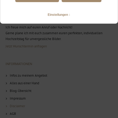
BEREIT FÜR EURE FOTOBEGLEITUNG?
Ich freue mich auf euren Anruf oder Nachricht!
Gerne plane ich mit euch zusammen euren perfekten, individuellen
Hochzeitstag für unvergessliche Bilder.
Jetzt Wunschtermin anfragen
INFORMATIONEN
Infos zu meinem Angebot
Alles aus einer Hand
Blog-Übersicht
Impressum
Disclaimer
AGB