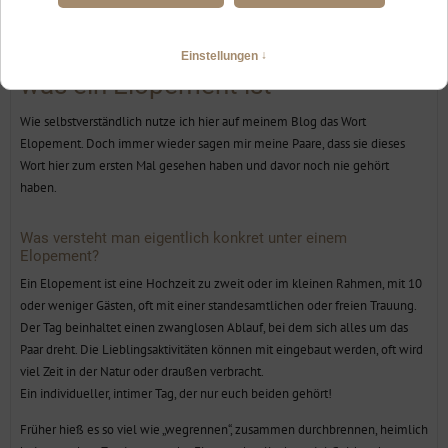
Als Hochzeitsfotografin für
Berghochzeiten erkläre ich euch,
was ein Elopement ist
Wie selbstverständlich nutze ich hier auf meinem Blog das Wort
Elopement. Doch immer wieder sagen mir meine Paare, dass sie dieses
Wort hier zum ersten Mal gesehen haben und davor noch nie gehört
haben.
Was versteht man eigentlich konkret unter einem
Elopement?
Ein Elopement ist eine Hochzeit zu zweit oder im kleinen Rahmen, mit 10
oder weniger Gästen, oft mit einer standesamtlichen oder freien Trauung.
Der Tag beinhaltet einen zwanglosen Ablauf, bei dem sich alles um das
Paar dreht. Die Lieblingsaktivitäten können mit eingebaut werden, oft wird
viel Zeit in der Natur oder draußen verbracht.
Ein individueller, intimer Tag, der nur euch beiden gehört!
Früher hieß es so viel wie „wegrennen“, zusammen durchbrennen, heimlich