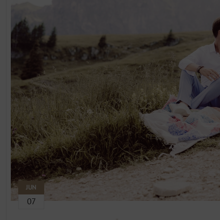
JUN
07