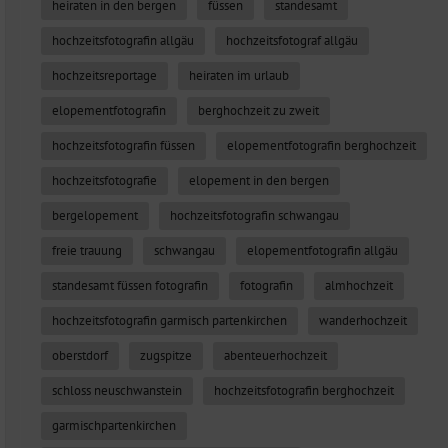
heiraten in den bergen
füssen
standesamt
hochzeitsfotografin allgäu
hochzeitsfotograf allgäu
hochzeitsreportage
heiraten im urlaub
elopementfotografin
berghochzeit zu zweit
hochzeitsfotografin füssen
elopementfotografin berghochzeit
hochzeitsfotografie
elopement in den bergen
bergelopement
hochzeitsfotografin schwangau
freie trauung
schwangau
elopementfotografin allgäu
standesamt füssen fotografin
fotografin
almhochzeit
hochzeitsfotografin garmisch partenkirchen
wanderhochzeit
oberstdorf
zugspitze
abenteuerhochzeit
schloss neuschwanstein
hochzeitsfotografin berghochzeit
garmischpartenkirchen