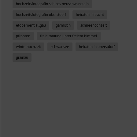
hochzeitsfotografin schloss neuschwanstein
hochzeitsfotografin oberstdorf
heiraten in tracht
elopement allgäu
garmisch
schneehochzeit
pfronten
freie trauung unter freiem himmel
winterhochzeit
schwansee
heiraten in oberstdorf
grainau