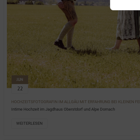
JUN
22
HOCHZEITSFOTOGRAFIN IM ALLGÄU MIT ERFAHRUNG BEI KLEINEN FE
Intime Hochzeit im Jagdhaus Oberstdorf und Alpe Dornach
WEITERLESEN