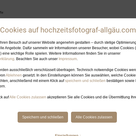
ie
HOCHZEITSFOTOGRAFIN
ELOPEMENT-PLANUNG
GALERIE
BL
BERGHOCHZEIT ZU ZWEIT