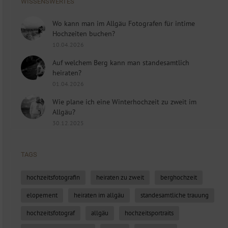
WISSENSWERTES
Wo kann man im Allgäu Fotografen für intime
Hochzeiten buchen?
10.04.2026
Auf welchem Berg kann man standesamtlich
heiraten?
01.04.2026
Wie plane ich eine Winterhochzeit zu zweit im
Allgäu?
30.12.2025
TAGS
hochzeitsfotografin
heiraten zu zweit
berghochzeit
elopement
heiraten im allgäu
standesamtliche trauung
hochzeitsfotograf
allgäu
hochzeitsportraits