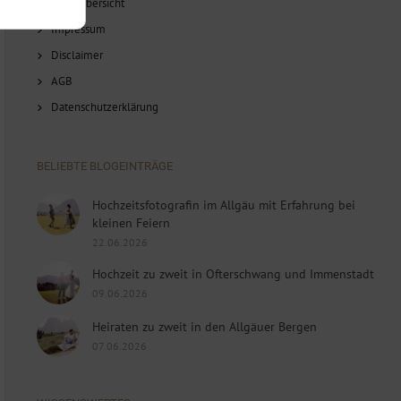
Blog-Übersicht
Impressum
Disclaimer
AGB
Datenschutzerklärung
BELIEBTE BLOGEINTRÄGE
Hochzeitsfotografin im Allgäu mit Erfahrung bei
kleinen Feiern
22.06.2026
Hochzeit zu zweit in Ofterschwang und Immenstadt
09.06.2026
Heiraten zu zweit in den Allgäuer Bergen
07.06.2026