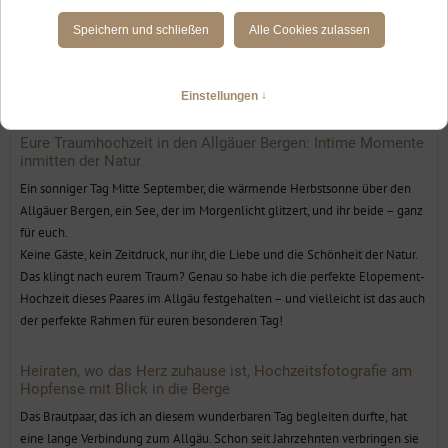
Fotografin für eure Hochzeit zu zweit in
den Bergen, in Füssen, am Hopfensee, in
Nesselwang und überall im Allgäu
Eure Traumhochzeit in den Allgäuer Bergen: Intime Momente
inmitten der Natur
Ein sonniger Tag Mitte September, die wärmende Herbstsonne über den
Allgäuer Bergen, ein See, der im Morgenlicht glitzert, und ihr beide – ganz
für euch.
Keine Gäste, kein Zeitdruck, nur ihr, die Liebe und die Schönheit der Natur.
Das klingt nach eurem Traum? Genau so habe ich die perfekte Elopement-
Hochzeit dieses Paares im Allgäu festgehalten – und vielleicht ist das auch
der perfekte Rahmen für euren besonderen Tag!
Heiraten, wo das Herz zuhause ist, Hochzeitsfotografie am
Hopfense mit Blick in die Berge
Das Brautpaar, das ich an diesem wunderbaren Tag begleiten durfte, hat
eine lange Verbindung zum Allgäu. Schon seit Jahrzehnten verbringen sie
regelmäßig ihren Urlaub in der Region um Füssen und Hopfen am See.