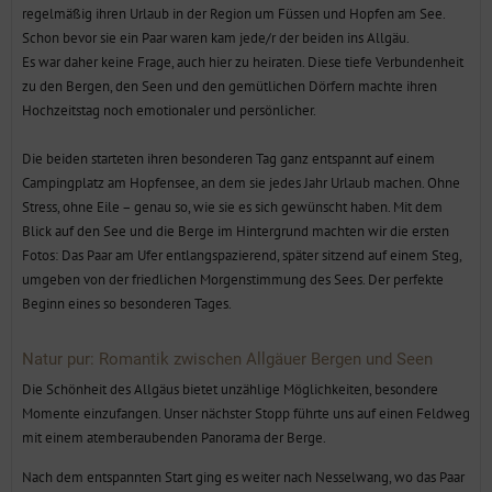
Schon bevor sie ein Paar waren kam jede/r der beiden ins Allgäu.
Es war daher keine Frage, auch hier zu heiraten. Diese tiefe Verbundenheit
zu den Bergen, den Seen und den gemütlichen Dörfern machte ihren
Hochzeitstag noch emotionaler und persönlicher.
Die beiden starteten ihren besonderen Tag ganz entspannt auf einem
Campingplatz am Hopfensee, an dem sie jedes Jahr Urlaub machen. Ohne
Stress, ohne Eile – genau so, wie sie es sich gewünscht haben. Mit dem
Blick auf den See und die Berge im Hintergrund machten wir die ersten
Fotos: Das Paar am Ufer entlangspazierend, später sitzend auf einem Steg,
umgeben von der friedlichen Morgenstimmung des Sees. Der perfekte
Beginn eines so besonderen Tages.
Natur pur: Romantik zwischen Allgäuer Bergen und Seen
Die Schönheit des Allgäus bietet unzählige Möglichkeiten, besondere
Momente einzufangen. Unser nächster Stopp führte uns auf einen Feldweg
mit einem atemberaubenden Panorama der Berge.
Nach dem entspannten Start ging es weiter nach Nesselwang, wo das Paar
sich vor der Trauung noch ein wenig Zeit nahm, um durch den malerischen