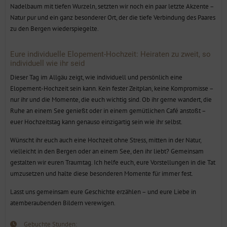
Natur pur und ein ganz besonderer Ort, der die tiefe Verbindung des Paares
zu den Bergen wiederspiegelte.
Eure individuelle Elopement-Hochzeit: Heiraten zu zweit, so
individuell wie ihr seid
Dieser Tag im Allgäu zeigt, wie individuell und persönlich eine
Elopement-Hochzeit sein kann. Kein fester Zeitplan, keine Kompromisse –
nur ihr und die Momente, die euch wichtig sind. Ob ihr gerne wandert, die
Ruhe an einem See genießt oder in einem gemütlichen Café anstoßt –
euer Hochzeitstag kann genauso einzigartig sein wie ihr selbst.
Wünscht ihr euch auch eine Hochzeit ohne Stress, mitten in der Natur,
vielleicht in den Bergen oder an einem See, den ihr liebt? Gemeinsam
gestalten wir euren Traumtag. Ich helfe euch, eure Vorstellungen in die Tat
umzusetzen und halte diese besonderen Momente für immer fest.
Lasst uns gemeinsam eure Geschichte erzählen – und eure Liebe in
atemberaubenden Bildern verewigen.
Gebuchte Stunden:
5