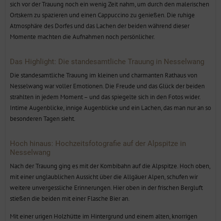
Ortskern zu spazieren und einen Cappuccino zu genießen. Die ruhige
Atmosphäre des Dorfes und das Lachen der beiden während dieser
Momente machten die Aufnahmen noch persönlicher.
Das Highlight: Die standesamtliche Trauung in Nesselwang
Die standesamtliche Trauung im kleinen und charmanten Rathaus von
Nesselwang war voller Emotionen. Die Freude und das Glück der beiden
strahlten in jedem Moment – und das spiegelte sich in den Fotos wider.
Intime Augenblicke, innige Augenblicke und ein Lachen, das man nur an so
besonderen Tagen sieht.
Hoch hinaus: Hochzeitsfotografie auf der Alpspitze in
Nesselwang
Nach der Trauung ging es mit der Kombibahn auf die Alpspitze. Hoch oben,
mit einer unglaublichen Aussicht über die Allgäuer Alpen, schufen wir
weitere unvergessliche Erinnerungen. Hier oben in der frischen Bergluft
stießen die beiden mit einer Flasche Bier an.
Mit einer urigen Holzhütte im Hintergrund und einem alten, knorrigen
Nadelbaum mit tiefen Wurzeln, setzten wir noch ein paar letzte Akzente –