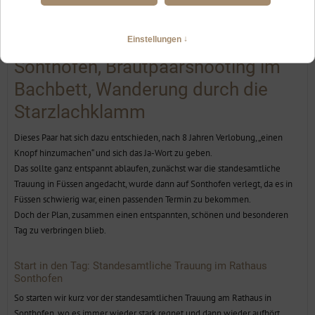
standesamtlicher Trauung in
Sonthofen, Kuchen anschneiden in
Sonthofen, Brautpaarshooting im
Bachbett, Wanderung durch die
Starzlachklamm
Dieses Paar hat sich dazu entschieden, nach 8 Jahren Verlobung, „einen
Knopf hinzumachen“ und sich das Ja-Wort zu geben.
Das sollte ganz entspannt ablaufen, zunächst war die standesamtliche
Trauung in Füssen angedacht, wurde dann auf Sonthofen verlegt, da es in
Füssen schwierig war, einen passenden Termin zu bekommen.
Doch der Plan, zusammen einen entspannten, schönen und besonderen
Tag zu verbringen blieb.
Start in den Tag: Standesamtliche Trauung im Rathaus
Sonthofen
So starten wir kurz vor der standesamtlichen Trauung am Rathaus in
Sonthofen, wo es immer wieder stark regnet und dann wieder aufhört.