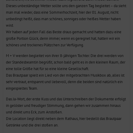
Dieses unbeständige Wetter sollte uns den ganzen Tag begleitet – da sieht
man mal wieder, dass eine Sommerhochzeit, hier der 01. August, nicht
unbedingt heißt, dass man schönes, sonniges oder heißes Wetter haben
wird.
Wir haben auf jeden Fall das Beste draus gemacht und hatten dazu eine
große Portion Glück, denn immer, wenn es geregnet hat, hatten wir ein
schönes und trockenes Plätzchen zur Verfügung.
M + V werden begleitet von ihrer 8-jährigen Tochter. Die drei werden von
der Standesbeamtin begrüßt, schon bald geht es in den kleinen Raum, der
eine tolle Größe hat für so eine kleine Gesellschaft.
Das Brautpaar spielt ein Lied von der mitgebrachten Musikbox ab, alles ist
sehr vertraut, entspannt und liebevoll, denn die beiden sind natürlich ein
eingespieltes Team.
Das Ja-Wort, der erste Kuss und das Unterschreiben der Dokumente erfolgt
in gelöster und freudiger Stimmung, dann gehen wir zusammen hinaus
und direkt ums Eck, zum Anstoßen.
Die Location liegt direkt neben dem Rathaus, hier bestellt das Brautpaar
Getränke und die drei stoßen an.