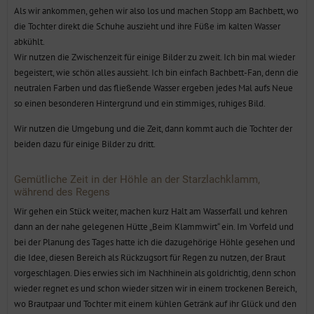
Als wir ankommen, gehen wir also los und machen Stopp am Bachbett, wo
die Tochter direkt die Schuhe auszieht und ihre Füße im kalten Wasser
abkühlt.
Wir nutzen die Zwischenzeit für einige Bilder zu zweit. Ich bin mal wieder
begeistert, wie schön alles aussieht. Ich bin einfach Bachbett-Fan, denn die
neutralen Farben und das fließende Wasser ergeben jedes Mal aufs Neue
so einen besonderen Hintergrund und ein stimmiges, ruhiges Bild.
Wir nutzen die Umgebung und die Zeit, dann kommt auch die Tochter der
beiden dazu für einige Bilder zu dritt.
Gemütliche Zeit in der Höhle an der Starzlachklamm,
während des Regens
Wir gehen ein Stück weiter, machen kurz Halt am Wasserfall und kehren
dann an der nahe gelegenen Hütte „Beim Klammwirt“ ein. Im Vorfeld und
bei der Planung des Tages hatte ich die dazugehörige Höhle gesehen und
die Idee, diesen Bereich als Rückzugsort für Regen zu nutzen, der Braut
vorgeschlagen. Dies erwies sich im Nachhinein als goldrichtig, denn schon
wieder regnet es und schon wieder sitzen wir in einem trockenen Bereich,
wo Brautpaar und Tochter mit einem kühlen Getränk auf ihr Glück und den