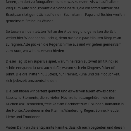
fahren, um dort zu fotografieren und etwas zu essen. Als wir auf halbem
Weg zum Auto sind, kommt die Sonne heraus, die wir sofort nutzen: das
Brautpaar sitzt gemütlich auf einem Baumstamm, Papa und Tochter werfen
gemeinsam Steine ins Wasser.
So lassen wir den letzten Teil an der Alpe weg und genießen die Zeit
weiter hier. Wieder genau richtig, denn nach ein paar Minuten fängt es an
zu regnen. Alle packen die Regenschirme aus und wir gehen gemeinsam
zum Auto, wo wir uns verabschieden.
Dieser Tag ist ein super Beispiel, warum heiraten zu zweit (mit Kind) so
schön entspannt ist und auch dafür, warum sich ein längeres Paket oft
lohnt. Die drei hatten null Stress, nur Freiheit, Ruhe und die Möglichkeit,
sich jederzeit umzuentscheiden.
Die Zeit haben wir perfekt genutzt und es war von allem etwas dabei:
klassische Elemente, die zu vielen Hochzeiten dazugehören wie den
Kuchen anzuschneiden, freie Zeit am Bachbett zum Erkunden, Romantik in
der Höhle, Abenteuer in der Klamm, Wanderung, Regen, Sonne, Freude,
Liebe und Emotionen.
Vielen Dank an die entspannte Familie, dass ich euch begleiten und diesen