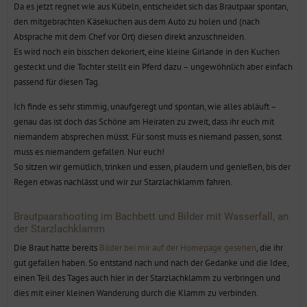
Da es jetzt regnet wie aus Kübeln, entscheidet sich das Brautpaar spontan,
den mitgebrachten Käsekuchen aus dem Auto zu holen und (nach
Absprache mit dem Chef vor Ort) diesen direkt anzuschneiden.
Es wird noch ein bisschen dekoriert, eine kleine Girlande in den Kuchen
gesteckt und die Tochter stellt ein Pferd dazu – ungewöhnlich aber einfach
passend für diesen Tag.
Ich finde es sehr stimmig, unaufgeregt und spontan, wie alles abläuft –
genau das ist doch das Schöne am Heiraten zu zweit, dass ihr euch mit
niemandem absprechen müsst. Für sonst muss es niemand passen, sonst
muss es niemandem gefallen. Nur euch!
So sitzen wir gemütlich, trinken und essen, plaudern und genießen, bis der
Regen etwas nachlässt und wir zur Starzlachklamm fahren.
Brautpaarshooting im Bachbett und Bilder mit Wasserfall, an
der Starzlachklamm
Die Braut hatte bereits
Bilder bei mir auf der Homepage gesehen
, die ihr
gut gefallen haben. So entstand nach und nach der Gedanke und die Idee,
einen Teil des Tages auch hier in der Starzlachklamm zu verbringen und
dies mit einer kleinen Wanderung durch die Klamm zu verbinden.