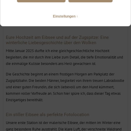
zweit auf der Zugspitze, Fotografin
Eure Hochzeit am Eibsee und auf der Zugspitze: Eine
winterliche Liebesgeschichte über den Wolken
Mitte Januar 2025 durfte ich eine gleichgeschlechtliche Hochzeit
begleiten, die mir durch ihre Liebe zum Detail, die tiefe Emotionalität und
die einmalige Kulisse besonders ans Herz gewachsen ist.
Die Geschichte beginnt an einem frostigen Morgen am Parkplatz der
Zugspitzbahn. Die beiden Männer, begleitet von ihrem treuen Labradoodle
und einer guten Freundin, die sich liebevoll um den Hund kümmert,
kommen voller Vorfreude an. Schon hier spüre ich, dass dieser Tag etwas
Einzigartiges bereithält.
Ein stiller Eibsee als perfekte Fotolocation
Unsere erste Station ist der malerische Eibsee, der mitten im Winter eine
ganz besondere Ruhe ausstrahlt. Die klare Luft, der verschneite Waldrand