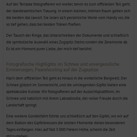
Auf der Terrasse fotografieren wir weiter, bevor es zum offiziellen Teil geht:
der standesamtlichen Trauung. In einem kleinen, intimen Raum geben sich
die beiden das Jawort. Sie lesen sich persönliche Worte vom Handy vor, die
so tief gehen, dass bei beiden Tränen fließen.
Der Tausch der Ringe, das Unterschreiben der Dokumente und schließlich
die symbolische Auswahl eines Zugspitz-Steins runden die Zeremonie ab.
Es ist ein Moment purer Liebe, der mich tief berührt.
Fotografische Highlights im Schnee und unvergessliche
Erinnerungen, Paarshooting auf der Zugspitze
Nach dem offiziellen Teil geht es hinaus in die winterliche Bergwelt. Der
Schnee glitzert im Sonnenlicht, und die umliegenden Gipfel bieten eine
spektakuläre Kulisse. Wir fotografieren auf der Aussichtsplattform, im
Schnee und natürlich mit ihrem Labradoodle, der voller Freude durch die
Landschaft springt.
Eine weitere Gondelfahrt führte uns schließlich auf den Gipfel, wo wir auf
dem Balkon des Gipfelkreuzes die letzten Momente dieses besonderen
Tages einfangen. Hier, auf fast 3.000 Metern Höhe, scheint die Zeit
stillzustehen.