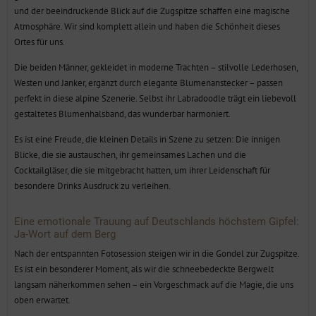
und der beeindruckende Blick auf die Zugspitze schaffen eine magische
Atmosphäre. Wir sind komplett allein und haben die Schönheit dieses
Ortes für uns.
Die beiden Männer, gekleidet in moderne Trachten – stilvolle Lederhosen,
Westen und Janker, ergänzt durch elegante Blumenanstecker – passen
perfekt in diese alpine Szenerie. Selbst ihr Labradoodle trägt ein liebevoll
gestaltetes Blumenhalsband, das wunderbar harmoniert.
Es ist eine Freude, die kleinen Details in Szene zu setzen: Die innigen
Blicke, die sie austauschen, ihr gemeinsames Lachen und die
Cocktailgläser, die sie mitgebracht hatten, um ihrer Leidenschaft für
besondere Drinks Ausdruck zu verleihen.
Eine emotionale Trauung auf Deutschlands höchstem Gipfel:
Ja-Wort auf dem Berg
Nach der entspannten Fotosession steigen wir in die Gondel zur Zugspitze.
Es ist ein besonderer Moment, als wir die schneebedeckte Bergwelt
langsam näherkommen sehen – ein Vorgeschmack auf die Magie, die uns
oben erwartet.