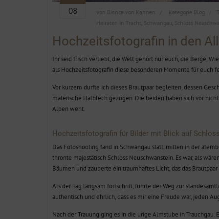
08
von
Bianca von Kannen
Kategorie
Blog
Heiraten in Tracht
Schwangau
Schloss Neuschwa
,
,
Hochzeitsfotografin in den A
Ihr seid frisch verliebt, die Welt gehört nur euch, die Berge,
als Hochzeitsfotografin diese besonderen Momente für euch fe
Vor kurzem durfte ich dieses Brautpaar begleiten, dessen Gesch
malerische Halblech gezogen. Die beiden haben sich vor nicht 
Alpen weht.
Hochzeitsfotografin für Bilder mit Blick auf Schl
Das Fotoshooting fand in Schwangau statt, mitten in der atem
thronte majestätisch Schloss Neuschwanstein. Es war, als wär
Bäumen und zauberte ein traumhaftes Licht, das das Brautpaar
Als der Tag langsam fortschritt, führte der Weg zur standesamt
authentisch und ehrlich, dass es mir eine Freude war, jeden A
Nach der Trauung ging es in die urige Almstube in Trauchgau. 