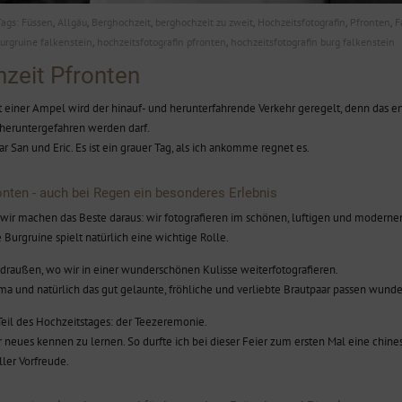
Tags:
Füssen
Allgäu
Berghochzeit
berghochzeit zu zweit
Hochzeitsfotografin
Pfronten
F
,
,
,
,
,
,
urgruine falkenstein
hochzeitsfotografin pfronten
hochzeitsfotografin burg falkenstein
,
,
zeit Pfronten
it einer Ampel wird der hinauf- und herunterfahrende Verkehr geregelt, denn das en
r heruntergefahren werden darf.
an und Eric. Es ist ein grauer Tag, als ich ankomme regnet es.
onten - auch bei Regen ein besonderes Erlebnis
r machen das Beste daraus: wir fotografieren im schönen, luftigen und modernen W
 Burgruine spielt natürlich eine wichtige Rolle.
draußen, wo wir in einer wunderschönen Kulisse weiterfotografieren.
ma und natürlich das gut gelaunte, fröhliche und verliebte Brautpaar passen wun
il des Hochzeitstages: der Teezeremonie.
 neues kennen zu lernen. So durfte ich bei dieser Feier zum ersten Mal eine chines
ler Vorfreude.