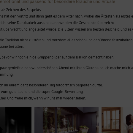
 emotional und passend für besondere Bräuche und Rituale
 als Zeichen des Respekts.
ms hat den Vortritt und dann geht es dem Alter nach, wobei die Ältesten als erste
pricht seine Dankbarkeit aus und dann werden die Geschenke überreicht.
Braut überwacht und angeleitet wurde. Die Eltern wissen am besten Bescheid und es
die Tradition nicht zu stören und trotzdem alles schön und gebührend festzuhalten:
aune bei allen.
 bevor wir noch einige Gruppenbilder auf dem Balkon gemacht haben.
 Brautpaar genießt einen wunderschönen Abend mit ihren Gästen und ich mache mich
timmung.
uch an eurem ganz besonderen Tag fotografisch begleiten durfte.
t, eure gute Laune und die super Google-Bewertung.
Ehe! Und freue mich, wenn wir uns mal wieder sehen.