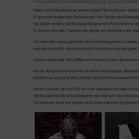
Fotografische Hochzeitsbegleitung: zurückhaltend,
Dabei reicht das Brautpaar seinen Gästen Tee in kleinen Tassen,
Es gibt eine festgelegte Reihenfolge: die Familie des Bräutiga
Sie dürfen trinken, das Brautpaar bedankt sich fürs Kommen, s
Es ist eine sehr alte Tradition, die genau von den Eltern der 
Ich habe sehr darauf geachtet, mich im Hintergrund zu halten, 
wird, die herzliche Umarmung beim Gratulieren und die gute L
Danach haben alle Tee, Kaffee und Kuchen zu sich genommen,
Als die Vorspeise serviert wird, ist meine Arbeit getan, das
Wieder mal so eine schöne, kleine Hochzeit mit besonderer S
Vielen Dank an San und Eric für euer Vertrauen und dass ich e
Vielen Dank für die tolle Absprache vor und nach der Hochzei
Ich wünsche euch von Herzen alles Gute und eine glückliche 