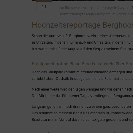
11
von
Bianca von Kannen
Kategorie
Blog
Hochzeitsfotograf Allgäu
burghotel falkenstein
b
,
,
Hochzeitsreportage Berghoch
Schon die Anreise aufs Burghotel ist ein kleines Abenteuer: m
es Uhrzeiten, in denen nur hinauf- und Uhrzeiten, in denen nu
Ich mache mich Ende August auf den Weg zu meinem Brautpaar S
Brautpaarshooting Blaue Burg Falkenstein über Pfr
Doch das Brautpaar kommt mir freudestrahlend entgegen und wi
verlobt haben. Deshalb findet genau hier die Feier statt und die
Nach einer Weile wird der Regen weniger und wir gehen nach 
Der Blick über das Pfrontener Tal, das umliegende Bergpanora
Langsam gehen wir nach drinnen, zu einem ganz besonderen Te
Das schönste an meinem Beruf als Fotografin ist, immer wieder
Brautpaar mir im Vorfeld davon erzählte, ganz gespannt und vol