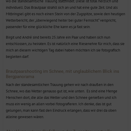
wo die standesamtliche Trauung stattfindet. Diese ist total herzlich und
individuell. Das Brautpaar strahlt sich an und hat eine gute Zeit. Und als
Mitbringsel gibt es noch einen Stein von der Zugspitze, sowie den heutigen
Wetterbericht, der „überwiegend heiter bei guter Fernsicht“ verspricht,
passender für eine glückliche Ehe kann es ja fast sein.
Birgit und André sind bereits 25 Jahre ein Paar und haben sich nun
entschlossen, zu heiraten. Es ist natürlich eine Riesenehre für mich, dass sie
mich an diesem wichtigen Tag dabei haben möchten ich sie fotografisch
begleiten darf.
Brautpaarshooting im Schnee, mit unglaublichem Blick ins
Bergpanorama
Nach der standesamtlichen Trauung gehen wir nach draußen in den
Schnee, wo das Wetter genauso gut ist, wie unten. Es sind eine Menge
Menschen dort, die alle das Wetter und den Schnee genießen und ich
muss ein wenig an allen vorbei fotografieren. Ich denke, das ist gut
gelungen, man kann fast den Eindruck erlangen, dass wir drei da oben
alleine gewesen wären.