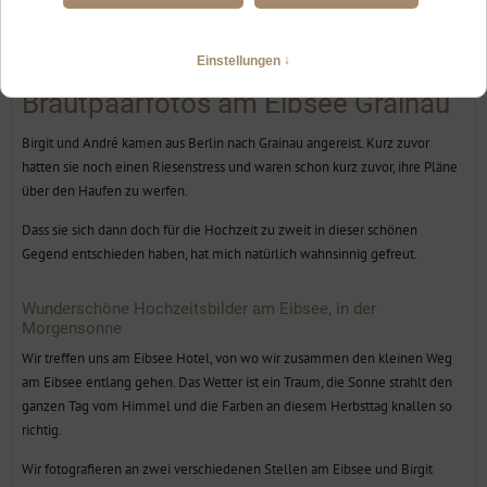
standesamtliche Hochzeit zu zweit
auf der Zugspitze und besondere
Brautpaarfotos am Eibsee Grainau
Birgit und André kamen aus Berlin nach Grainau angereist. Kurz zuvor
hatten sie noch einen Riesenstress und waren schon kurz zuvor, ihre Pläne
über den Haufen zu werfen.
Dass sie sich dann doch für die Hochzeit zu zweit in dieser schönen
Gegend entschieden haben, hat mich natürlich wahnsinnig gefreut.
Wunderschöne Hochzeitsbilder am Eibsee, in der
Morgensonne
Wir treffen uns am Eibsee Hotel, von wo wir zusammen den kleinen Weg
am Eibsee entlang gehen. Das Wetter ist ein Traum, die Sonne strahlt den
ganzen Tag vom Himmel und die Farben an diesem Herbsttag knallen so
richtig.
Wir fotografieren an zwei verschiedenen Stellen am Eibsee und Birgit