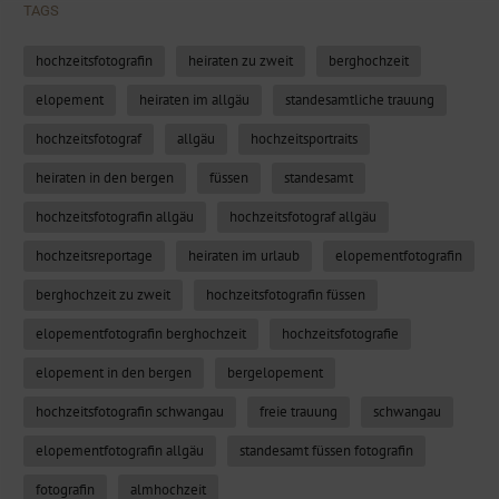
TAGS
hochzeitsfotografin
heiraten zu zweit
berghochzeit
elopement
heiraten im allgäu
standesamtliche trauung
hochzeitsfotograf
allgäu
hochzeitsportraits
heiraten in den bergen
füssen
standesamt
hochzeitsfotografin allgäu
hochzeitsfotograf allgäu
hochzeitsreportage
heiraten im urlaub
elopementfotografin
berghochzeit zu zweit
hochzeitsfotografin füssen
elopementfotografin berghochzeit
hochzeitsfotografie
elopement in den bergen
bergelopement
hochzeitsfotografin schwangau
freie trauung
schwangau
elopementfotografin allgäu
standesamt füssen fotografin
fotografin
almhochzeit