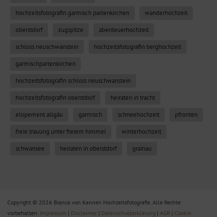
hochzeitsfotografin garmisch partenkirchen
wanderhochzeit
oberstdorf
zugspitze
abenteuerhochzeit
schloss neuschwanstein
hochzeitsfotografin berghochzeit
garmischpartenkirchen
hochzeitsfotografin schloss neuschwanstein
hochzeitsfotografin oberstdorf
heiraten in tracht
elopement allgäu
garmisch
schneehochzeit
pfronten
freie trauung unter freiem himmel
winterhochzeit
schwansee
heiraten in oberstdorf
grainau
Copyright © 2026 Bianca von Kannen Hochzeitsfotografie. Alle Rechte
vorbehalten.
Impressum
|
Disclaimer
|
Datenschutzerklärung
|
AGB
|
Cookie-