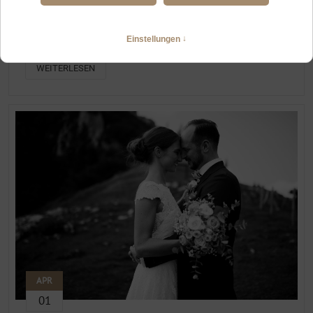
HOCHZEITSFOTOGRAFIN IM ALLGÄU MIT ERFAHRUNG BEI
KLEINEN FEIERN
Intime Hochzeit im Jagdhaus Oberstdorf und Alpe Dornach
WEITERLESEN
APR
01