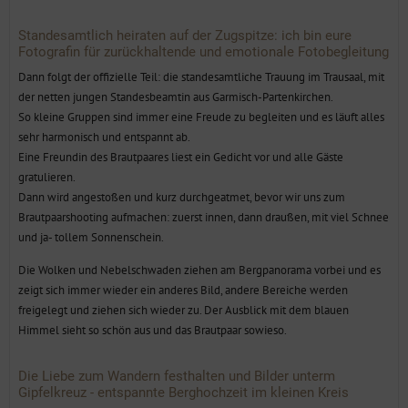
Standesamtlich heiraten auf der Zugspitze: ich bin eure
Fotografin für zurückhaltende und emotionale Fotobegleitung
Dann folgt der offizielle Teil: die standesamtliche Trauung im Trausaal, mit
der netten jungen Standesbeamtin aus Garmisch-Partenkirchen.
So kleine Gruppen sind immer eine Freude zu begleiten und es läuft alles
sehr harmonisch und entspannt ab.
Eine Freundin des Brautpaares liest ein Gedicht vor und alle Gäste
gratulieren.
Dann wird angestoßen und kurz durchgeatmet, bevor wir uns zum
Brautpaarshooting aufmachen: zuerst innen, dann draußen, mit viel Schnee
und ja- tollem Sonnenschein.
Die Wolken und Nebelschwaden ziehen am Bergpanorama vorbei und es
zeigt sich immer wieder ein anderes Bild, andere Bereiche werden
freigelegt und ziehen sich wieder zu. Der Ausblick mit dem blauen
Himmel sieht so schön aus und das Brautpaar sowieso.
Die Liebe zum Wandern festhalten und Bilder unterm
Gipfelkreuz - entspannte Berghochzeit im kleinen Kreis
Caro und Fabi haben einen Wanderrucksack dabei, der die Liebe zum