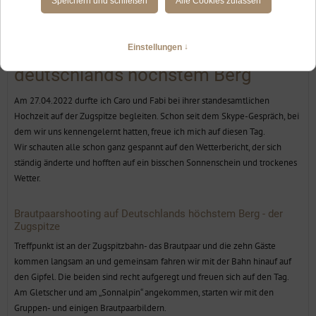
standesamtlich heiraten auf der
Zugspitze, Heiraten auf
deutschlands höchstem Berg
Am 27.04.2022 durfte ich Caro und Fabi bei ihrer standesamtlichen
Hochzeit auf der Zugspitze begleiten. Schon seit dem Skype-Gespräch, bei
dem wir uns kennengelernt hatten, freue ich mich auf diesen Tag.
Wir schauten alle schon ganz gespannt auf den Wetterbericht, der sich
ständig änderte und hofften auf ein bisschen Sonnenschein und trockenes
Wetter.
Brautpaarshooting auf Deutschlands höchstem Berg - der
Zugspitze
Treffpunkt ist an der Zugspitzbahn- das Brautpaar und die zehn Gäste
kommen langsam an und gemeinsam fahren wir mit der Bahn hinauf auf
den Gipfel. Die beiden sind recht aufgeregt und freuen sich auf den Tag.
Am Gletscher und am „Sonnalpin“ angekommen, starten wir mit den
Gruppen- und einigen Brautpaarbildern.