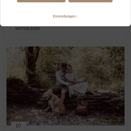
ALLGÄU-ELOPEMENT MIT BACHBETT, WANDERUNG UND HÖHLE
BEI SONTHOFEN
Heiraten zu zweit mit Kind, in Sonthofen und Umgebung
WEITERLESEN
AUG
07