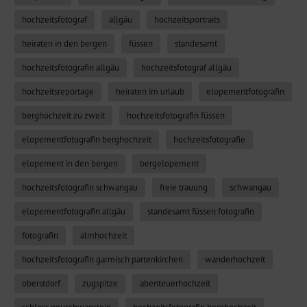
hochzeitsfotograf
allgäu
hochzeitsportraits
heiraten in den bergen
füssen
standesamt
hochzeitsfotografin allgäu
hochzeitsfotograf allgäu
hochzeitsreportage
heiraten im urlaub
elopementfotografin
berghochzeit zu zweit
hochzeitsfotografin füssen
elopementfotografin berghochzeit
hochzeitsfotografie
elopement in den bergen
bergelopement
hochzeitsfotografin schwangau
freie trauung
schwangau
elopementfotografin allgäu
standesamt füssen fotografin
fotografin
almhochzeit
hochzeitsfotografin garmisch partenkirchen
wanderhochzeit
oberstdorf
zugspitze
abenteuerhochzeit