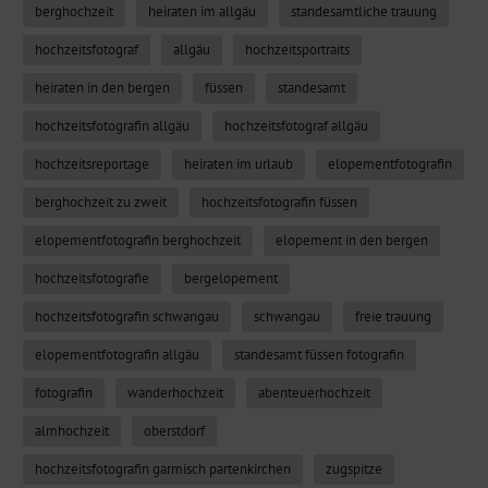
berghochzeit
heiraten im allgäu
standesamtliche trauung
hochzeitsfotograf
allgäu
hochzeitsportraits
heiraten in den bergen
füssen
standesamt
hochzeitsfotografin allgäu
hochzeitsfotograf allgäu
hochzeitsreportage
heiraten im urlaub
elopementfotografin
berghochzeit zu zweit
hochzeitsfotografin füssen
elopementfotografin berghochzeit
elopement in den bergen
hochzeitsfotografie
bergelopement
hochzeitsfotografin schwangau
schwangau
freie trauung
elopementfotografin allgäu
standesamt füssen fotografin
fotografin
wanderhochzeit
abenteuerhochzeit
almhochzeit
oberstdorf
hochzeitsfotografin garmisch partenkirchen
zugspitze