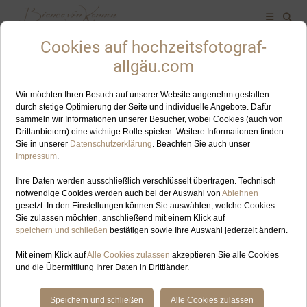
ALLES ZUM SCHLAGWORT: STANDESAMTLICHE
TRAUUNG WANGEN IM ALLGÄU
AUG
09