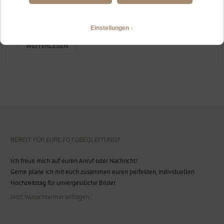
HOCHZEITSFOTOGRAFIN WANGEN IM ALLGÄU
Standesamtliche Trauung mit Garten-Sommerfest
WEITERLESEN
BEREIT FÜR EURE FOTOBEGLEITUNG?
Ich freue mich auf euren Anruf oder Nachricht!
Gerne plane ich mit euch zusammen euren perfekten, individuellen
Hochzeitstag für unvergessliche Bilder.
Jetzt Wunschtermin anfragen