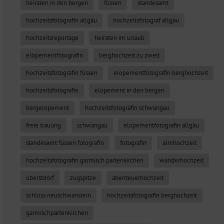
heiraten in den bergen
füssen
standesamt
hochzeitsfotografin allgäu
hochzeitsfotograf allgäu
hochzeitsreportage
heiraten im urlaub
elopementfotografin
berghochzeit zu zweit
hochzeitsfotografin füssen
elopementfotografin berghochzeit
hochzeitsfotografie
elopement in den bergen
bergelopement
hochzeitsfotografin schwangau
freie trauung
schwangau
elopementfotografin allgäu
standesamt füssen fotografin
fotografin
almhochzeit
hochzeitsfotografin garmisch partenkirchen
wanderhochzeit
oberstdorf
zugspitze
abenteuerhochzeit
schloss neuschwanstein
hochzeitsfotografin berghochzeit
garmischpartenkirchen