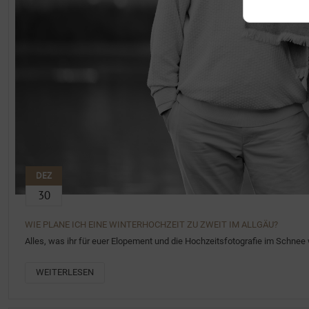
DEZ
30
WIE PLANE ICH EINE WINTERHOCHZEIT ZU ZWEIT IM ALLGÄU?
Alles, was ihr für euer Elopement und die Hochzeitsfotografie im Schne
WEITERLESEN