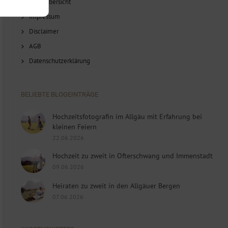
Blog-Übersicht
Impressum
Disclaimer
AGB
Datenschutzerklärung
BELIEBTE BLOGEINTRÄGE
Hochzeitsfotografin im Allgäu mit Erfahrung bei
kleinen Feiern
22.06.2026
Hochzeit zu zweit in Ofterschwang und Immenstadt
09.06.2026
Heiraten zu zweit in den Allgäuer Bergen
07.06.2026