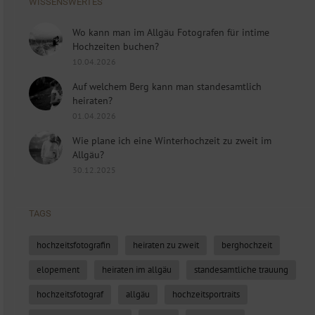
WISSENSWERTES
Wo kann man im Allgäu Fotografen für intime
Hochzeiten buchen?
10.04.2026
Auf welchem Berg kann man standesamtlich
heiraten?
01.04.2026
Wie plane ich eine Winterhochzeit zu zweit im
Allgäu?
30.12.2025
TAGS
hochzeitsfotografin
heiraten zu zweit
berghochzeit
elopement
heiraten im allgäu
standesamtliche trauung
hochzeitsfotograf
allgäu
hochzeitsportraits