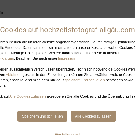
ie
HOCHZEITSFOTOGRAFIN
ELOPEMENT-PLANUNG
GALERIE
BL
AGWORT: SCHNEE