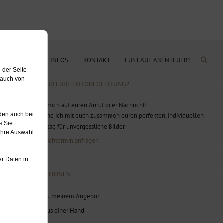
Empfehlung
OG
PREISE & INFOS
KONTAKT
LUST AUF ABENTEUER?
BEREIT FÜR EURE FOTOBEGLEITUNG?
Ich freue mich auf euren Anruf oder Nachricht!
Gerne plane ich mit euch zusammen euren perfekten, individuellen
Hochzeitstag für unvergessliche Bilder.
Jetzt Wunschtermin anfragen
INFORMATIONEN
Infos zu meinem Angebot
Alles aus einer Hand