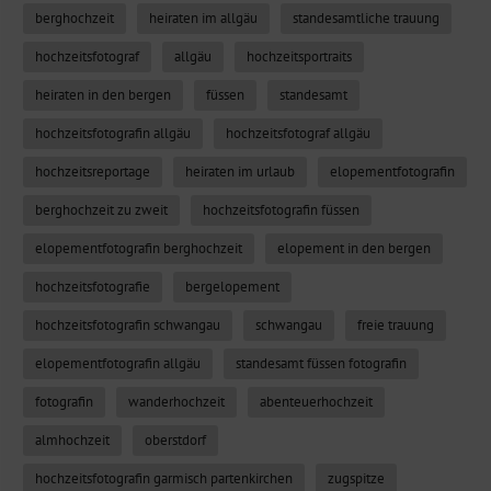
berghochzeit
heiraten im allgäu
standesamtliche trauung
hochzeitsfotograf
allgäu
hochzeitsportraits
heiraten in den bergen
füssen
standesamt
hochzeitsfotografin allgäu
hochzeitsfotograf allgäu
hochzeitsreportage
heiraten im urlaub
elopementfotografin
berghochzeit zu zweit
hochzeitsfotografin füssen
elopementfotografin berghochzeit
elopement in den bergen
hochzeitsfotografie
bergelopement
hochzeitsfotografin schwangau
schwangau
freie trauung
elopementfotografin allgäu
standesamt füssen fotografin
fotografin
wanderhochzeit
abenteuerhochzeit
almhochzeit
oberstdorf
hochzeitsfotografin garmisch partenkirchen
zugspitze