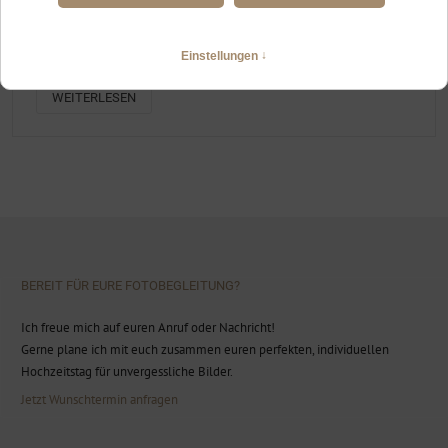
HEIRATEN ZU ZWEIT IN OFTERSCHWANG UND AUF DEM
OFTERSCHWANGER HORN, FOTOGRAFIN
Gleichgeschlechtliche Hochzeit zu zweit im Allgäu
WEITERLESEN
BEREIT FÜR EURE FOTOBEGLEITUNG?
Ich freue mich auf euren Anruf oder Nachricht!
Gerne plane ich mit euch zusammen euren perfekten, individuellen
Hochzeitstag für unvergessliche Bilder.
Jetzt Wunschtermin anfragen