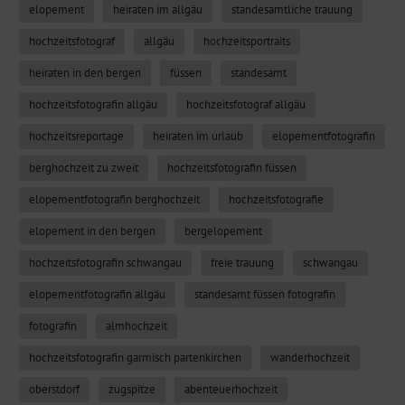
elopement
heiraten im allgäu
standesamtliche trauung
hochzeitsfotograf
allgäu
hochzeitsportraits
heiraten in den bergen
füssen
standesamt
hochzeitsfotografin allgäu
hochzeitsfotograf allgäu
hochzeitsreportage
heiraten im urlaub
elopementfotografin
berghochzeit zu zweit
hochzeitsfotografin füssen
elopementfotografin berghochzeit
hochzeitsfotografie
elopement in den bergen
bergelopement
hochzeitsfotografin schwangau
freie trauung
schwangau
elopementfotografin allgäu
standesamt füssen fotografin
fotografin
almhochzeit
hochzeitsfotografin garmisch partenkirchen
wanderhochzeit
oberstdorf
zugspitze
abenteuerhochzeit