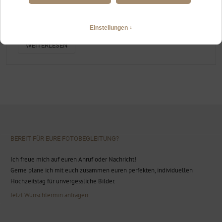
HOCHZEITSFOTOGRAFIN WANGEN IM ALLGÄU
Standesamtliche Trauung mit Garten-Sommerfest
WEITERLESEN
BEREIT FÜR EURE FOTOBEGLEITUNG?
Ich freue mich auf euren Anruf oder Nachricht!
Gerne plane ich mit euch zusammen euren perfekten, individuellen
Hochzeitstag für unvergessliche Bilder.
Jetzt Wunschtermin anfragen