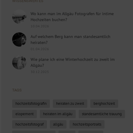
WISSENSWERTES
Wo kann man im Allgäu Fotografen für intime
Hochzeiten buchen?
10.04.2026
Auf welchem Berg kann man standesamtlich
heiraten?
01.04.2026
Wie plane ich eine Winterhochzeit zu zweit im
Allgäu?
30.12.2025
TAGS
hochzeitsfotografin
heiraten zu zweit
berghochzeit
elopement
heiraten im allgäu
standesamtliche trauung
hochzeitsfotograf
allgäu
hochzeitsportraits