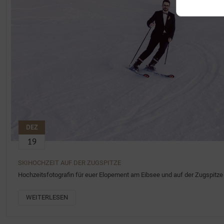
DEZ
19
SKIHOCHZEIT AUF DER ZUGSPITZE
Hochzeitsfotografin für euer Elopement am Eibsee und auf der Zugspitze
WEITERLESEN