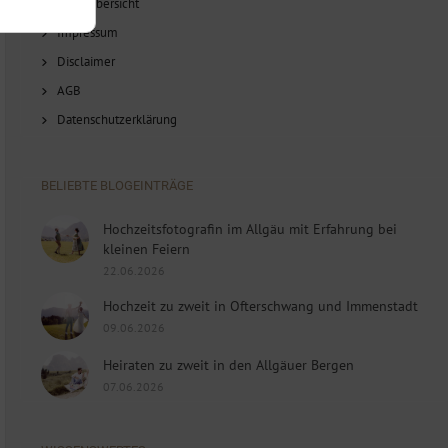
Blog-Übersicht
Impressum
Disclaimer
AGB
Datenschutzerklärung
BELIEBTE BLOGEINTRÄGE
Hochzeitsfotografin im Allgäu mit Erfahrung bei
kleinen Feiern
22.06.2026
Hochzeit zu zweit in Ofterschwang und Immenstadt
09.06.2026
Heiraten zu zweit in den Allgäuer Bergen
07.06.2026