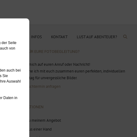
OG
PREISE & INFOS
KONTAKT
LUST AUF ABENTEUER?
BEREIT FÜR EURE FOTOBEGLEITUNG?
Ich freue mich auf euren Anruf oder Nachricht!
Gerne plane ich mit euch zusammen euren perfekten, individuellen
Hochzeitstag für unvergessliche Bilder.
Jetzt Wunschtermin anfragen
INFORMATIONEN
Infos zu meinem Angebot
Alles aus einer Hand