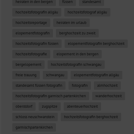
heiraten in den bergen
füssen
standesamt
hochzeitsfotografin allgäu
hochzeitsfotograf allgäu
hochzeitsreportage
heiraten im urlaub
elopementfotografin
berghochzeit zu zweit
hochzeitsfotografin füssen
elopementfotografin berghochzeit
hochzeitsfotografie
elopement in den bergen
bergelopement
hochzeitsfotografin schwangau
freie trauung
schwangau
elopementfotografin allgäu
standesamt füssen fotografin
fotografin
almhochzeit
hochzeitsfotografin garmisch partenkirchen
wanderhochzeit
oberstdorf
zugspitze
abenteuerhochzeit
schloss neuschwanstein
hochzeitsfotografin berghochzeit
garmischpartenkirchen