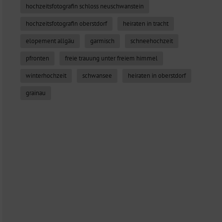
hochzeitsfotografin schloss neuschwanstein
hochzeitsfotografin oberstdorf
heiraten in tracht
elopement allgäu
garmisch
schneehochzeit
pfronten
freie trauung unter freiem himmel
winterhochzeit
schwansee
heiraten in oberstdorf
grainau