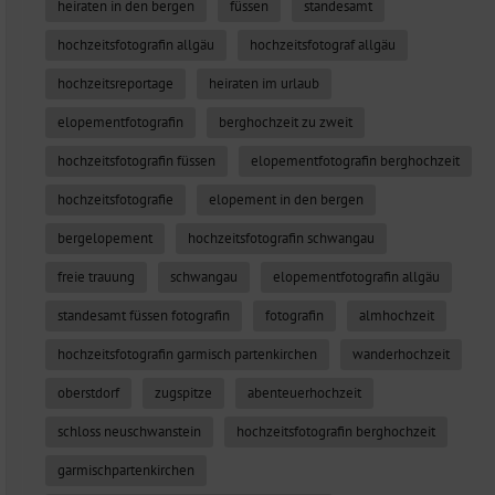
heiraten in den bergen
füssen
standesamt
hochzeitsfotografin allgäu
hochzeitsfotograf allgäu
hochzeitsreportage
heiraten im urlaub
elopementfotografin
berghochzeit zu zweit
hochzeitsfotografin füssen
elopementfotografin berghochzeit
hochzeitsfotografie
elopement in den bergen
bergelopement
hochzeitsfotografin schwangau
freie trauung
schwangau
elopementfotografin allgäu
standesamt füssen fotografin
fotografin
almhochzeit
hochzeitsfotografin garmisch partenkirchen
wanderhochzeit
oberstdorf
zugspitze
abenteuerhochzeit
schloss neuschwanstein
hochzeitsfotografin berghochzeit
garmischpartenkirchen