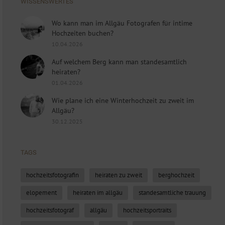
WISSENSWERTES
Wo kann man im Allgäu Fotografen für intime
Hochzeiten buchen?
10.04.2026
Auf welchem Berg kann man standesamtlich
heiraten?
01.04.2026
Wie plane ich eine Winterhochzeit zu zweit im
Allgäu?
30.12.2025
TAGS
hochzeitsfotografin
heiraten zu zweit
berghochzeit
elopement
heiraten im allgäu
standesamtliche trauung
hochzeitsfotograf
allgäu
hochzeitsportraits