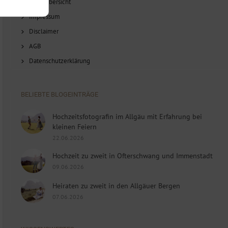
Blog-Übersicht
Impressum
Disclaimer
AGB
Datenschutzerklärung
BELIEBTE BLOGEINTRÄGE
Hochzeitsfotografin im Allgäu mit Erfahrung bei
kleinen Feiern
22.06.2026
Hochzeit zu zweit in Ofterschwang und Immenstadt
09.06.2026
Heiraten zu zweit in den Allgäuer Bergen
07.06.2026