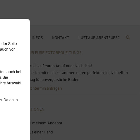
OG
PREISE & INFOS
KONTAKT
LUST AUF ABENTEUER?
BEREIT FÜR EURE FOTOBEGLEITUNG?
Ich freue mich auf euren Anruf oder Nachricht!
Gerne plane ich mit euch zusammen euren perfekten, individuellen
Hochzeitstag für unvergessliche Bilder.
Jetzt Wunschtermin anfragen
INFORMATIONEN
Infos zu meinem Angebot
Alles aus einer Hand