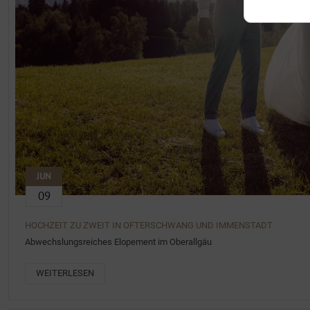
JUN
09
HOCHZEIT ZU ZWEIT IN OFTERSCHWANG UND IMMENSTADT
Abwechslungsreiches Elopement im Oberallgäu
WEITERLESEN