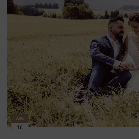
AUG
16