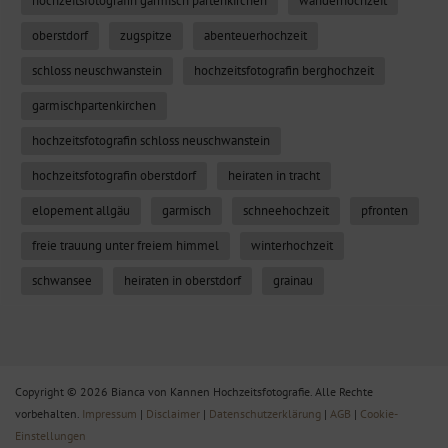
hochzeitsfotografin garmisch partenkirchen
wanderhochzeit
oberstdorf
zugspitze
abenteuerhochzeit
schloss neuschwanstein
hochzeitsfotografin berghochzeit
garmischpartenkirchen
hochzeitsfotografin schloss neuschwanstein
hochzeitsfotografin oberstdorf
heiraten in tracht
elopement allgäu
garmisch
schneehochzeit
pfronten
freie trauung unter freiem himmel
winterhochzeit
schwansee
heiraten in oberstdorf
grainau
Copyright © 2026 Bianca von Kannen Hochzeitsfotografie. Alle Rechte
vorbehalten.
Impressum
|
Disclaimer
|
Datenschutzerklärung
|
AGB
|
Cookie-
Einstellungen