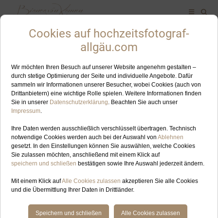
Empfehlung
ALLES ZUM SCHLAGWORT: ELOPEMENT OBERALLGÄU
JUN
09