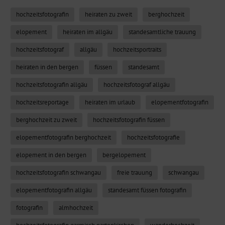
hochzeitsfotografin
heiraten zu zweit
berghochzeit
elopement
heiraten im allgäu
standesamtliche trauung
hochzeitsfotograf
allgäu
hochzeitsportraits
heiraten in den bergen
füssen
standesamt
hochzeitsfotografin allgäu
hochzeitsfotograf allgäu
hochzeitsreportage
heiraten im urlaub
elopementfotografin
berghochzeit zu zweit
hochzeitsfotografin füssen
elopementfotografin berghochzeit
hochzeitsfotografie
elopement in den bergen
bergelopement
hochzeitsfotografin schwangau
freie trauung
schwangau
elopementfotografin allgäu
standesamt füssen fotografin
fotografin
almhochzeit