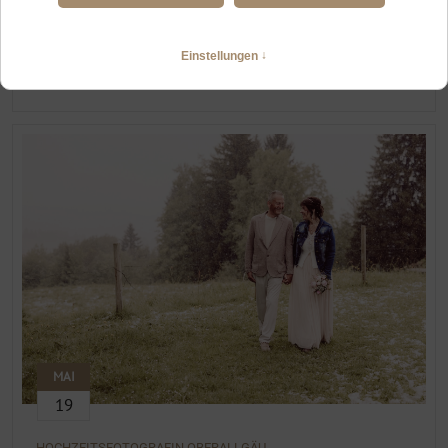
HOCHZEIT ZU ZWEIT IN OFTERSCHWANG UND IMMENSTADT
Abwechslungsreiches Elopement im Oberallgäu
WEITERLESEN
MAI
19
HOCHZEITSFOTOGRAFIN OBERALLGÄU