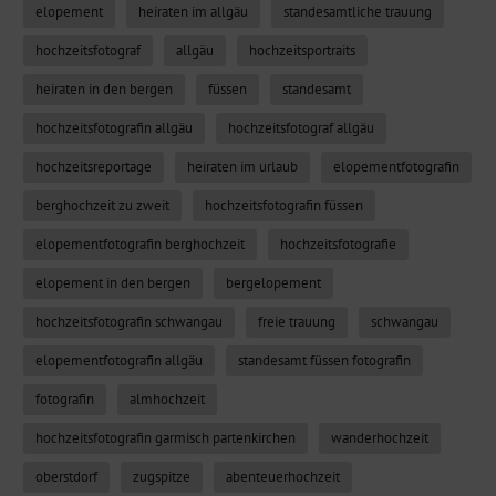
elopement
heiraten im allgäu
standesamtliche trauung
hochzeitsfotograf
allgäu
hochzeitsportraits
heiraten in den bergen
füssen
standesamt
hochzeitsfotografin allgäu
hochzeitsfotograf allgäu
hochzeitsreportage
heiraten im urlaub
elopementfotografin
berghochzeit zu zweit
hochzeitsfotografin füssen
elopementfotografin berghochzeit
hochzeitsfotografie
elopement in den bergen
bergelopement
hochzeitsfotografin schwangau
freie trauung
schwangau
elopementfotografin allgäu
standesamt füssen fotografin
fotografin
almhochzeit
hochzeitsfotografin garmisch partenkirchen
wanderhochzeit
oberstdorf
zugspitze
abenteuerhochzeit