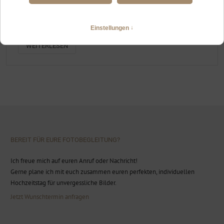
FREIE TRAUUNG AUF DEM GEIGELSTEIN
Hochzeitsfotografin Wuhrsteinalm Geigelstein
WEITERLESEN
BEREIT FÜR EURE FOTOBEGLEITUNG?
Ich freue mich auf euren Anruf oder Nachricht!
Gerne plane ich mit euch zusammen euren perfekten, individuellen
Hochzeitstag für unvergessliche Bilder.
Jetzt Wunschtermin anfragen