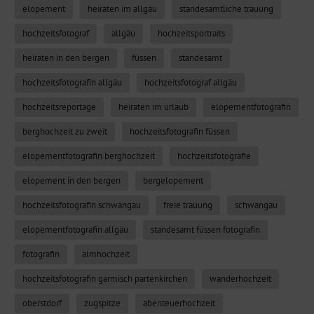
elopement
heiraten im allgäu
standesamtliche trauung
hochzeitsfotograf
allgäu
hochzeitsportraits
heiraten in den bergen
füssen
standesamt
hochzeitsfotografin allgäu
hochzeitsfotograf allgäu
hochzeitsreportage
heiraten im urlaub
elopementfotografin
berghochzeit zu zweit
hochzeitsfotografin füssen
elopementfotografin berghochzeit
hochzeitsfotografie
elopement in den bergen
bergelopement
hochzeitsfotografin schwangau
freie trauung
schwangau
elopementfotografin allgäu
standesamt füssen fotografin
fotografin
almhochzeit
hochzeitsfotografin garmisch partenkirchen
wanderhochzeit
oberstdorf
zugspitze
abenteuerhochzeit