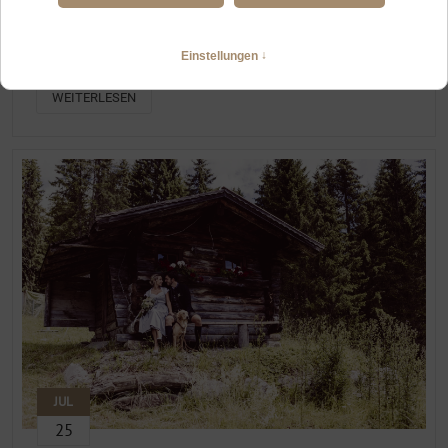
HOCHZEITSFOTOGRAFIN FÜR EURE FREIE TRAUUNG IM
LECHTAL
Berghochzeit Elbigenalp
WEITERLESEN
JUL
25