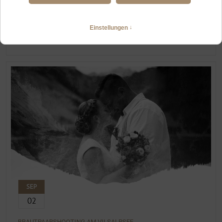
HOCHZEITSFOTOGRAFIN TANNHEIM
Heiraten zu zweit im Tannheimer Tal und am Vilsalpsee
WEITERLESEN
SEP
02
BRAUTPAARSHOOTING AM VILSALPSEE