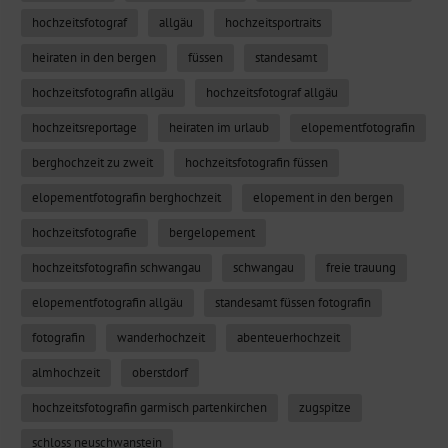
hochzeitsfotograf
allgäu
hochzeitsportraits
heiraten in den bergen
füssen
standesamt
hochzeitsfotografin allgäu
hochzeitsfotograf allgäu
hochzeitsreportage
heiraten im urlaub
elopementfotografin
berghochzeit zu zweit
hochzeitsfotografin füssen
elopementfotografin berghochzeit
elopement in den bergen
hochzeitsfotografie
bergelopement
hochzeitsfotografin schwangau
schwangau
freie trauung
elopementfotografin allgäu
standesamt füssen fotografin
fotografin
wanderhochzeit
abenteuerhochzeit
almhochzeit
oberstdorf
hochzeitsfotografin garmisch partenkirchen
zugspitze
schloss neuschwanstein