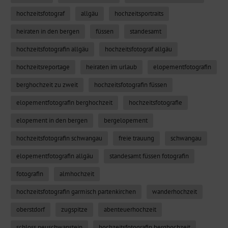
hochzeitsfotograf
allgäu
hochzeitsportraits
heiraten in den bergen
füssen
standesamt
hochzeitsfotografin allgäu
hochzeitsfotograf allgäu
hochzeitsreportage
heiraten im urlaub
elopementfotografin
berghochzeit zu zweit
hochzeitsfotografin füssen
elopementfotografin berghochzeit
hochzeitsfotografie
elopement in den bergen
bergelopement
hochzeitsfotografin schwangau
freie trauung
schwangau
elopementfotografin allgäu
standesamt füssen fotografin
fotografin
almhochzeit
hochzeitsfotografin garmisch partenkirchen
wanderhochzeit
oberstdorf
zugspitze
abenteuerhochzeit
schloss neuschwanstein
hochzeitsfotografin berghochzeit