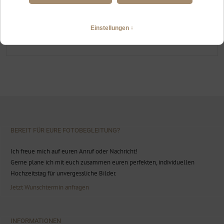
HEIRATEN ZU ZWEIT IN DEN ALLGÄUER BERGEN
Von Lechbruck über Pfronten an den Forggensee
WEITERLESEN
BEREIT FÜR EURE FOTOBEGLEITUNG?
Ich freue mich auf euren Anruf oder Nachricht!
Gerne plane ich mit euch zusammen euren perfekten, individuellen
Hochzeitstag für unvergessliche Bilder.
Jetzt Wunschtermin anfragen
INFORMATIONEN