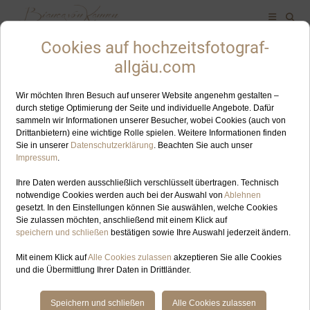
ALLES ZUM SCHLAGWORT: STAND-UP PADDLE
JUN
07