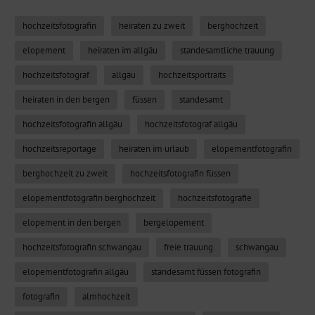
hochzeitsfotografin
heiraten zu zweit
berghochzeit
elopement
heiraten im allgäu
standesamtliche trauung
hochzeitsfotograf
allgäu
hochzeitsportraits
heiraten in den bergen
füssen
standesamt
hochzeitsfotografin allgäu
hochzeitsfotograf allgäu
hochzeitsreportage
heiraten im urlaub
elopementfotografin
berghochzeit zu zweit
hochzeitsfotografin füssen
elopementfotografin berghochzeit
hochzeitsfotografie
elopement in den bergen
bergelopement
hochzeitsfotografin schwangau
freie trauung
schwangau
elopementfotografin allgäu
standesamt füssen fotografin
fotografin
almhochzeit