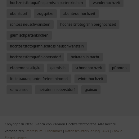
hochzeitsfotografin garmisch partenkirchen
wanderhochzeit
oberstdorf
zugspitze
abenteuerhochzeit
schloss neuschwanstein
hochzeitsfotografin berghochzeit
garmischpartenkirchen
hochzeitsfotografin schloss neuschwanstein
hochzeitsfotografin oberstdorf
heiraten in tracht
elopement allgäu
garmisch
schneehochzeit
pfronten
freie trauung unter freiem himmel
winterhochzeit
schwansee
heiraten in oberstdorf
grainau
Copyright © 2026 Bianca von Kannen Hochzeitsfotografie. Alle Rechte
vorbehalten.
Impressum
|
Disclaimer
|
Datenschutzerklärung
|
AGB
|
Cookie-
Einstellungen