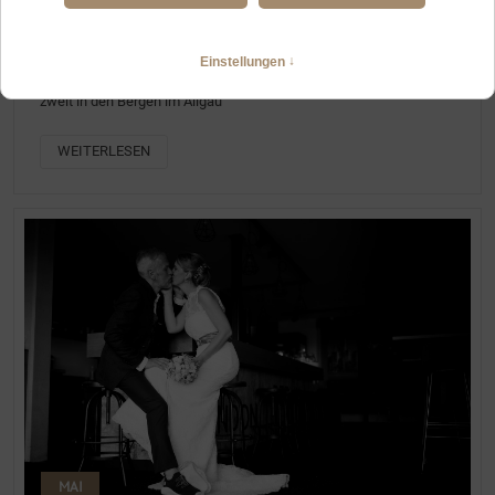
WAS KÖNNEN WIR AN UNSEREM HOCHZEITSTAG ZU ZWEIT IN
DEN BERGEN MACHEN?
So wird euer Tag wirklich besonders - Ideen für eure Hochzeit zu
zweit in den Bergen im Allgäu
WEITERLESEN
MAI