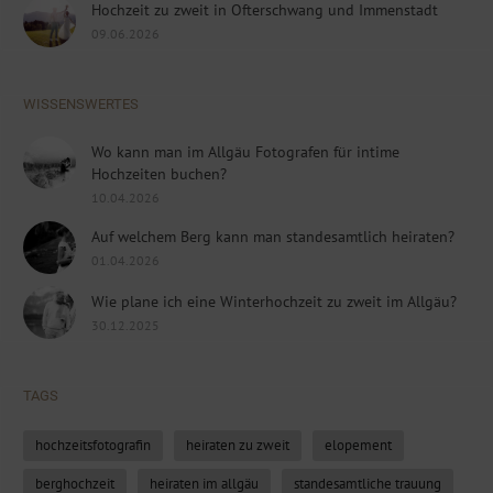
Hochzeit zu zweit in Ofterschwang und Immenstadt
09.06.2026
WISSENSWERTES
Wo kann man im Allgäu Fotografen für intime
Hochzeiten buchen?
10.04.2026
Auf welchem Berg kann man standesamtlich heiraten?
01.04.2026
Wie plane ich eine Winterhochzeit zu zweit im Allgäu?
30.12.2025
TAGS
hochzeitsfotografin
heiraten zu zweit
elopement
berghochzeit
heiraten im allgäu
standesamtliche trauung