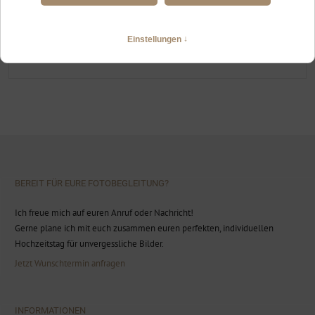
HOCHZEITSFOTOGRAFIN RETTENBERG
Freie Trauung Berghof Riesen
WEITERLESEN
BEREIT FÜR EURE FOTOBEGLEITUNG?
Ich freue mich auf euren Anruf oder Nachricht!
Gerne plane ich mit euch zusammen euren perfekten, individuellen
Hochzeitstag für unvergessliche Bilder.
Jetzt Wunschtermin anfragen
INFORMATIONEN