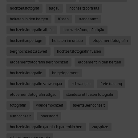
hochzeitsfotograf
allgäu
hochzeitsportraits
heiraten in den bergen
füssen
standesamt
hochzeitsfotografin allgäu
hochzeitsfotograf allgäu
hochzeitsreportage
heiraten im urlaub
elopementfotografin
berghochzeit zu zweit
hochzeitsfotografin füssen
elopementfotografin berghochzeit
elopement in den bergen
hochzeitsfotografie
bergelopement
hochzeitsfotografin schwangau
schwangau
freie trauung
elopementfotografin allgäu
standesamt füssen fotografin
fotografin
wanderhochzeit
abenteuerhochzeit
almhochzeit
oberstdorf
hochzeitsfotografin garmisch partenkirchen
zugspitze
schloss neuschwanstein