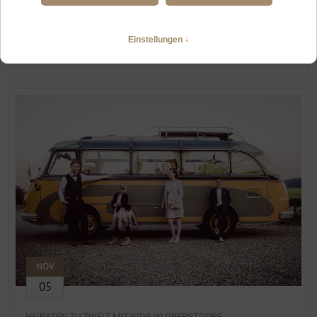
HOCHZEITSFOTOGRAFIN HOPFEN AM SEE
Kleine Hochzeit im Allgäu am Hopfensee
WEITERLESEN
NOV
05
HEIRATEN ZU ZWEIT MIT KIDS IN OBERSTDORF