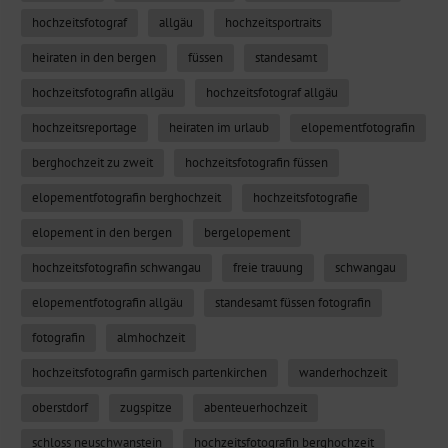
hochzeitsfotograf
allgäu
hochzeitsportraits
heiraten in den bergen
füssen
standesamt
hochzeitsfotografin allgäu
hochzeitsfotograf allgäu
hochzeitsreportage
heiraten im urlaub
elopementfotografin
berghochzeit zu zweit
hochzeitsfotografin füssen
elopementfotografin berghochzeit
hochzeitsfotografie
elopement in den bergen
bergelopement
hochzeitsfotografin schwangau
freie trauung
schwangau
elopementfotografin allgäu
standesamt füssen fotografin
fotografin
almhochzeit
hochzeitsfotografin garmisch partenkirchen
wanderhochzeit
oberstdorf
zugspitze
abenteuerhochzeit
schloss neuschwanstein
hochzeitsfotografin berghochzeit