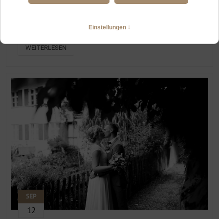
STADT ELOPEMENT IM ALLGÄU – INTIM HEIRATEN IN FÜSSEN,
KEMPTEN & CO.
Heiraten zu zweit in Allgäuer Städten
WEITERLESEN
SEP
12