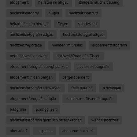
elopement
heiraten im allgäu
standesamtliche trauung
hochzeitsfotograf
allgäu
hochzeitsportraits
heiraten in den bergen
füssen
standesamt
hochzeitsfotografin allgäu
hochzeitsfotograf allgäu
hochzeitsreportage
heiraten im urlaub
elopementfotografin
berghochzeit zu zweit
hochzeitsfotografin füssen
elopementfotografin berghochzeit
hochzeitsfotografie
elopement in den bergen
bergelopement
hochzeitsfotografin schwangau
freie trauung
schwangau
elopementfotografin allgäu
standesamt füssen fotografin
fotografin
almhochzeit
hochzeitsfotografin garmisch partenkirchen
wanderhochzeit
oberstdorf
zugspitze
abenteuerhochzeit