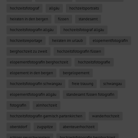
hochzeitsfotograf
allgäu
hochzeitsportraits
heiraten in den bergen
füssen
standesamt
hochzeitsfotografin allgäu
hochzeitsfotograf allgäu
hochzeitsreportage
heiraten im urlaub
elopementfotografin
berghochzeit zu zweit
hochzeitsfotografin füssen
elopementfotografin berghochzeit
hochzeitsfotografie
elopement in den bergen
bergelopement
hochzeitsfotografin schwangau
freie trauung
schwangau
elopementfotografin allgäu
standesamt füssen fotografin
fotografin
almhochzeit
hochzeitsfotografin garmisch partenkirchen
wanderhochzeit
oberstdorf
zugspitze
abenteuerhochzeit
schloss neuschwanstein
hochzeitsfotografin berghochzeit