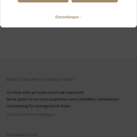
HOCHZEITSFOTOGRAFIN LANDSBERG
Standesamtliche Trauung und Brautpaarshooting in der Altstadt
WEITERLESEN
BEREIT FÜR EURE FOTOBEGLEITUNG?
Ich freue mich auf euren Anruf oder Nachricht!
Gerne plane ich mit euch zusammen euren perfekten, individuellen
Hochzeitstag für unvergessliche Bilder.
Jetzt Wunschtermin anfragen
INFORMATIONEN