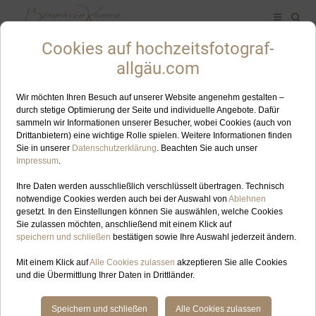
ALLES ZUM SCHLAGWORT: LANDSBERG AM LECH
JUN
24