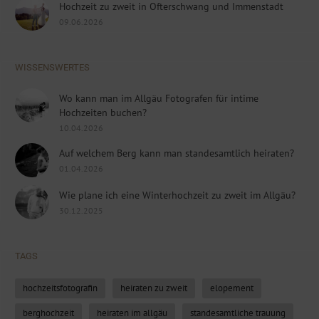
Hochzeit zu zweit in Ofterschwang und Immenstadt
09.06.2026
WISSENSWERTES
Wo kann man im Allgäu Fotografen für intime
Hochzeiten buchen?
10.04.2026
Auf welchem Berg kann man standesamtlich heiraten?
01.04.2026
Wie plane ich eine Winterhochzeit zu zweit im Allgäu?
30.12.2025
TAGS
hochzeitsfotografin
heiraten zu zweit
elopement
berghochzeit
heiraten im allgäu
standesamtliche trauung