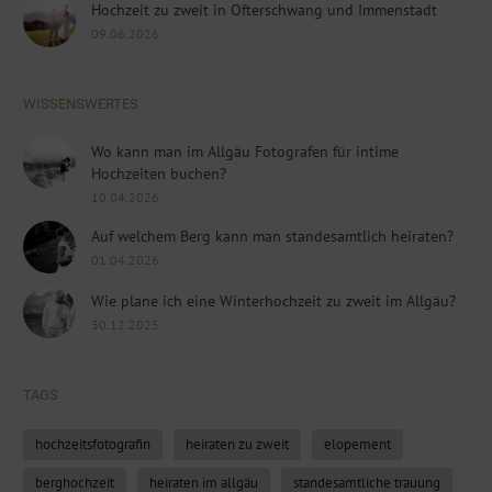
Hochzeit zu zweit in Ofterschwang und Immenstadt
09.06.2026
WISSENSWERTES
Wo kann man im Allgäu Fotografen für intime
Hochzeiten buchen?
10.04.2026
Auf welchem Berg kann man standesamtlich heiraten?
01.04.2026
Wie plane ich eine Winterhochzeit zu zweit im Allgäu?
30.12.2025
TAGS
hochzeitsfotografin
heiraten zu zweit
elopement
berghochzeit
heiraten im allgäu
standesamtliche trauung