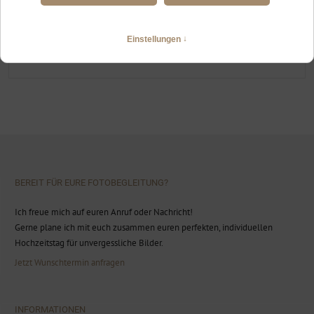
FREIE TRAUUNG AM FORGGENSEE
Hochzeit in Brunnen und Schwangau
WEITERLESEN
BEREIT FÜR EURE FOTOBEGLEITUNG?
Ich freue mich auf euren Anruf oder Nachricht!
Gerne plane ich mit euch zusammen euren perfekten, individuellen
Hochzeitstag für unvergessliche Bilder.
Jetzt Wunschtermin anfragen
INFORMATIONEN