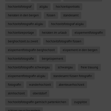
hochzeitsfotograf
allgäu
hochzeitsportraits
heiraten in den bergen
füssen
standesamt
hochzeitsfotografin allgäu
hochzeitsfotograf allgäu
hochzeitsreportage
heiraten im urlaub
elopementfotografin
berghochzeit zu zweit
hochzeitsfotografin füssen
elopementfotografin berghochzeit
elopement in den bergen
hochzeitsfotografie
bergelopement
hochzeitsfotografin schwangau
schwangau
freie trauung
elopementfotografin allgäu
standesamt füssen fotografin
fotografin
wanderhochzeit
abenteuerhochzeit
almhochzeit
oberstdorf
hochzeitsfotografin garmisch partenkirchen
zugspitze
schloss neuschwanstein