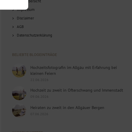
Blog-Übersicht
Impressum
Disclaimer
AGB
Datenschutzerklärung
BELIEBTE BLOGEINTRÄGE
Hochzeitsfotografin im Allgäu mit Erfahrung bei
kleinen Feiern
22.06.2026
Hochzeit zu zweit in Ofterschwang und Immenstadt
09.06.2026
Heiraten zu zweit in den Allgäuer Bergen
07.06.2026