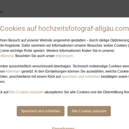
ie
HOCHZEITSFOTOGRAFIN
ELOPEMENT-PLANUNG
GALERIE
BL
: KIRCHLICHE TRAUUNG