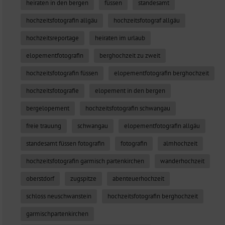
heiraten in den bergen
füssen
standesamt
hochzeitsfotografin allgäu
hochzeitsfotograf allgäu
hochzeitsreportage
heiraten im urlaub
elopementfotografin
berghochzeit zu zweit
hochzeitsfotografin füssen
elopementfotografin berghochzeit
hochzeitsfotografie
elopement in den bergen
bergelopement
hochzeitsfotografin schwangau
freie trauung
schwangau
elopementfotografin allgäu
standesamt füssen fotografin
fotografin
almhochzeit
hochzeitsfotografin garmisch partenkirchen
wanderhochzeit
oberstdorf
zugspitze
abenteuerhochzeit
schloss neuschwanstein
hochzeitsfotografin berghochzeit
garmischpartenkirchen