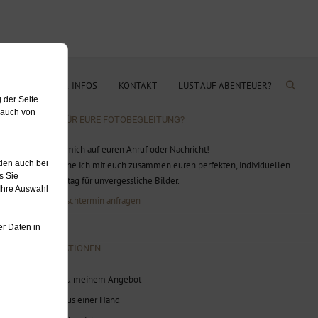
OG
PREISE & INFOS
KONTAKT
LUST AUF ABENTEUER?
BEREIT FÜR EURE FOTOBEGLEITUNG?
Ich freue mich auf euren Anruf oder Nachricht!
Gerne plane ich mit euch zusammen euren perfekten, individuellen
Hochzeitstag für unvergessliche Bilder.
Jetzt Wunschtermin anfragen
INFORMATIONEN
Infos zu meinem Angebot
Alles aus einer Hand