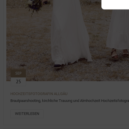
SEP
25
HOCHZEITSFOTOGRAFIN ALLGÄU
Brautpaarshooting, kirchliche Trauung und Almhochzeit Hochzeitsfotogra
WEITERLESEN