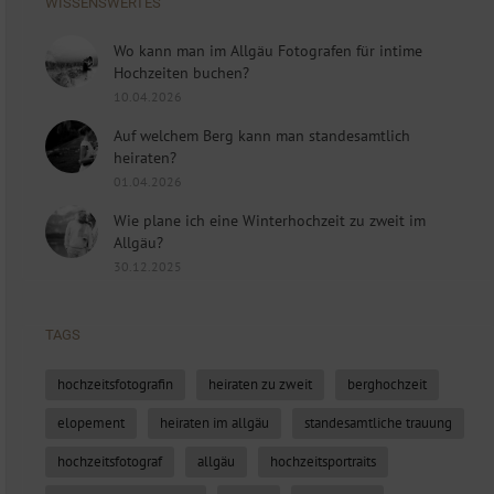
WISSENSWERTES
Wo kann man im Allgäu Fotografen für intime
Hochzeiten buchen?
10.04.2026
Auf welchem Berg kann man standesamtlich
heiraten?
01.04.2026
Wie plane ich eine Winterhochzeit zu zweit im
Allgäu?
30.12.2025
TAGS
hochzeitsfotografin
heiraten zu zweit
berghochzeit
elopement
heiraten im allgäu
standesamtliche trauung
hochzeitsfotograf
allgäu
hochzeitsportraits