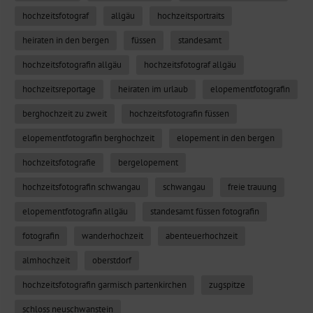
hochzeitsfotograf
allgäu
hochzeitsportraits
heiraten in den bergen
füssen
standesamt
hochzeitsfotografin allgäu
hochzeitsfotograf allgäu
hochzeitsreportage
heiraten im urlaub
elopementfotografin
berghochzeit zu zweit
hochzeitsfotografin füssen
elopementfotografin berghochzeit
elopement in den bergen
hochzeitsfotografie
bergelopement
hochzeitsfotografin schwangau
schwangau
freie trauung
elopementfotografin allgäu
standesamt füssen fotografin
fotografin
wanderhochzeit
abenteuerhochzeit
almhochzeit
oberstdorf
hochzeitsfotografin garmisch partenkirchen
zugspitze
schloss neuschwanstein