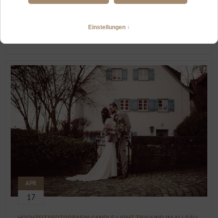
CANDLE-LIGHT TRAUUNG IM ALLGÄU
Weihnachtshochzeit zu zweit
WEITERLESEN
APR
17
HOCHZEITSFOTOGRAFIN CANDLE-LIGHT TRAUUNG IM ALLGÄU