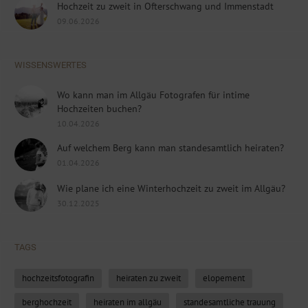
Hochzeit zu zweit in Ofterschwang und Immenstadt
09.06.2026
WISSENSWERTES
Wo kann man im Allgäu Fotografen für intime
Hochzeiten buchen?
10.04.2026
Auf welchem Berg kann man standesamtlich heiraten?
01.04.2026
Wie plane ich eine Winterhochzeit zu zweit im Allgäu?
30.12.2025
TAGS
hochzeitsfotografin
heiraten zu zweit
elopement
berghochzeit
heiraten im allgäu
standesamtliche trauung