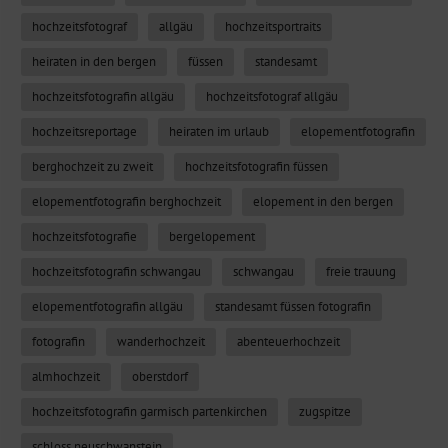
hochzeitsfotograf
allgäu
hochzeitsportraits
heiraten in den bergen
füssen
standesamt
hochzeitsfotografin allgäu
hochzeitsfotograf allgäu
hochzeitsreportage
heiraten im urlaub
elopementfotografin
berghochzeit zu zweit
hochzeitsfotografin füssen
elopementfotografin berghochzeit
elopement in den bergen
hochzeitsfotografie
bergelopement
hochzeitsfotografin schwangau
schwangau
freie trauung
elopementfotografin allgäu
standesamt füssen fotografin
fotografin
wanderhochzeit
abenteuerhochzeit
almhochzeit
oberstdorf
hochzeitsfotografin garmisch partenkirchen
zugspitze
schloss neuschwanstein