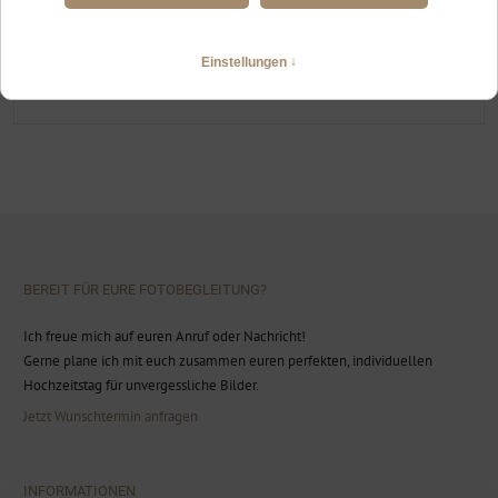
HOCHZEIT IN OBERSTAUFEN
Berghochzeit Oberstaufen und Imberg
WEITERLESEN
BEREIT FÜR EURE FOTOBEGLEITUNG?
Ich freue mich auf euren Anruf oder Nachricht!
Gerne plane ich mit euch zusammen euren perfekten, individuellen
Hochzeitstag für unvergessliche Bilder.
Jetzt Wunschtermin anfragen
INFORMATIONEN