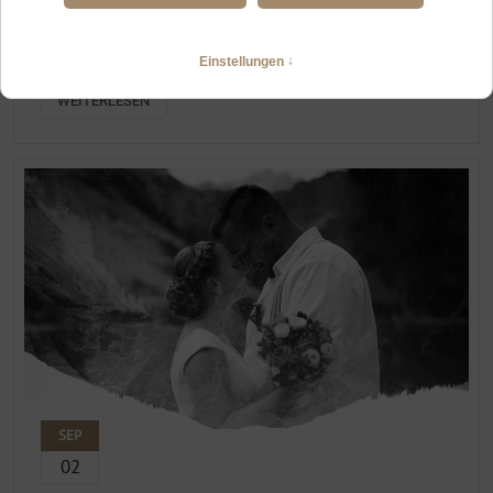
HOCHZEITSFOTOGRAFIN TANNHEIM
Heiraten zu zweit im Tannheimer Tal und am Vilsalpsee
WEITERLESEN
SEP
02