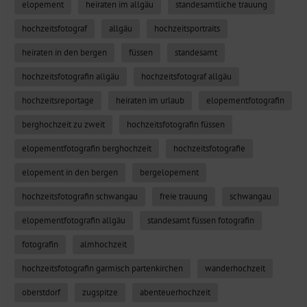
elopement
heiraten im allgäu
standesamtliche trauung
hochzeitsfotograf
allgäu
hochzeitsportraits
heiraten in den bergen
füssen
standesamt
hochzeitsfotografin allgäu
hochzeitsfotograf allgäu
hochzeitsreportage
heiraten im urlaub
elopementfotografin
berghochzeit zu zweit
hochzeitsfotografin füssen
elopementfotografin berghochzeit
hochzeitsfotografie
elopement in den bergen
bergelopement
hochzeitsfotografin schwangau
freie trauung
schwangau
elopementfotografin allgäu
standesamt füssen fotografin
fotografin
almhochzeit
hochzeitsfotografin garmisch partenkirchen
wanderhochzeit
oberstdorf
zugspitze
abenteuerhochzeit