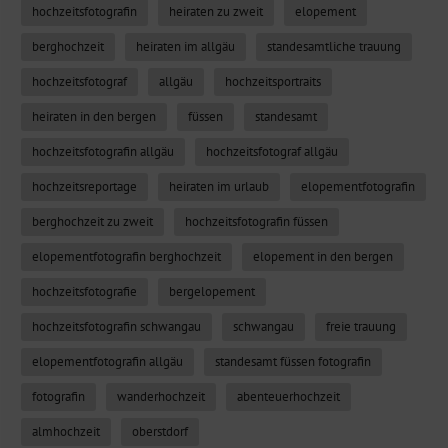
hochzeitsfotografin
heiraten zu zweit
elopement
berghochzeit
heiraten im allgäu
standesamtliche trauung
hochzeitsfotograf
allgäu
hochzeitsportraits
heiraten in den bergen
füssen
standesamt
hochzeitsfotografin allgäu
hochzeitsfotograf allgäu
hochzeitsreportage
heiraten im urlaub
elopementfotografin
berghochzeit zu zweit
hochzeitsfotografin füssen
elopementfotografin berghochzeit
elopement in den bergen
hochzeitsfotografie
bergelopement
hochzeitsfotografin schwangau
schwangau
freie trauung
elopementfotografin allgäu
standesamt füssen fotografin
fotografin
wanderhochzeit
abenteuerhochzeit
almhochzeit
oberstdorf