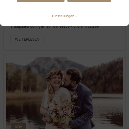
FOTOGRAFIN FÜR EUREN HOCHZEITSTAG ZU ZWEIT, IN FÜSSEN
UND UMGEBUNG
Elopement mit standesamtlicher Trauung in Füssen,
Brautpaarshooting im Schwanseepark und am Alatsee
WEITERLESEN
NOV