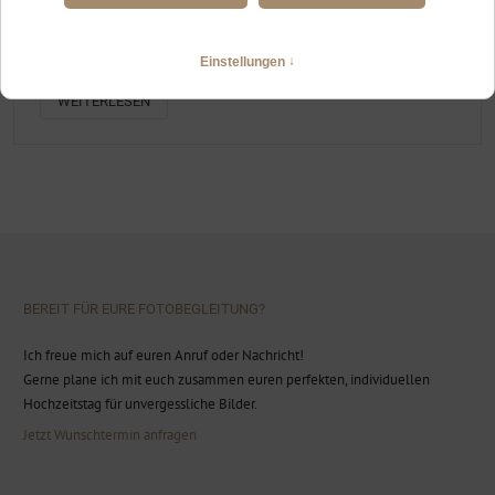
HOCHZEITSFOTOGRAFIN GARMISCH PARTENKIRCHEN
Standesamtliche und Freie Trauung im Voralpenland
WEITERLESEN
BEREIT FÜR EURE FOTOBEGLEITUNG?
Ich freue mich auf euren Anruf oder Nachricht!
Gerne plane ich mit euch zusammen euren perfekten, individuellen
Hochzeitstag für unvergessliche Bilder.
Jetzt Wunschtermin anfragen