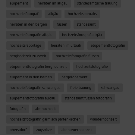
elopement
heiraten im allgäu
standesamtliche trauung
hochzeitsfotograf
allgäu
hochzeitsportraits
heiraten in den bergen
füssen
standesamt
hochzeitsfotografin allgäu
hochzeitsfotograf allgäu
hochzeitsreportage
heiraten im urlaub
elopementfotografin
berghochzeit zu zweit
hochzeitsfotografin füssen
elopementfotografin berghochzeit
hochzeitsfotografie
elopement in den bergen
bergelopement
hochzeitsfotografin schwangau
freie trauung
schwangau
elopementfotografin allgäu
standesamt füssen fotografin
fotografin
almhochzeit
hochzeitsfotografin garmisch partenkirchen
wanderhochzeit
oberstdorf
zugspitze
abenteuerhochzeit