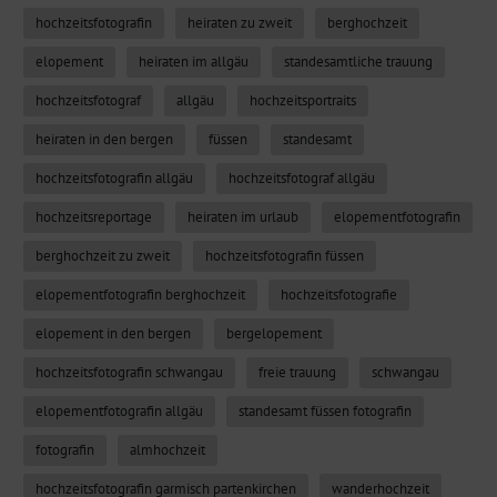
hochzeitsfotografin
heiraten zu zweit
berghochzeit
elopement
heiraten im allgäu
standesamtliche trauung
hochzeitsfotograf
allgäu
hochzeitsportraits
heiraten in den bergen
füssen
standesamt
hochzeitsfotografin allgäu
hochzeitsfotograf allgäu
hochzeitsreportage
heiraten im urlaub
elopementfotografin
berghochzeit zu zweit
hochzeitsfotografin füssen
elopementfotografin berghochzeit
hochzeitsfotografie
elopement in den bergen
bergelopement
hochzeitsfotografin schwangau
freie trauung
schwangau
elopementfotografin allgäu
standesamt füssen fotografin
fotografin
almhochzeit
hochzeitsfotografin garmisch partenkirchen
wanderhochzeit