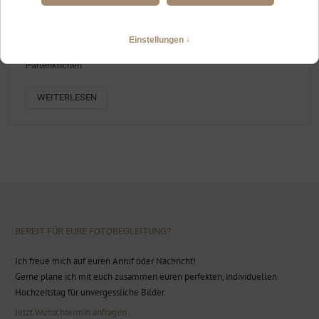
HOCHZEIT AUF DEM KREUZJOCHHAUS BEI GARMISCH-
PARTENKIRCHEN
Berghochzeit mit Freier Trauung auf dem Kreuzeck Berg, Garmisch
Partenkrichen
WEITERLESEN
BEREIT FÜR EURE FOTOBEGLEITUNG?
Ich freue mich auf euren Anruf oder Nachricht!
Gerne plane ich mit euch zusammen euren perfekten, individuellen
Hochzeitstag für unvergessliche Bilder.
Jetzt Wunschtermin anfragen