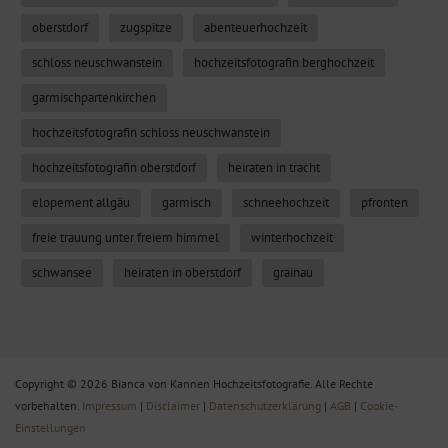
oberstdorf
zugspitze
abenteuerhochzeit
schloss neuschwanstein
hochzeitsfotografin berghochzeit
garmischpartenkirchen
hochzeitsfotografin schloss neuschwanstein
hochzeitsfotografin oberstdorf
heiraten in tracht
elopement allgäu
garmisch
schneehochzeit
pfronten
freie trauung unter freiem himmel
winterhochzeit
schwansee
heiraten in oberstdorf
grainau
Copyright © 2026 Bianca von Kannen Hochzeitsfotografie. Alle Rechte
vorbehalten.
Impressum
|
Disclaimer
|
Datenschutzerklärung
|
AGB
|
Cookie-
Einstellungen