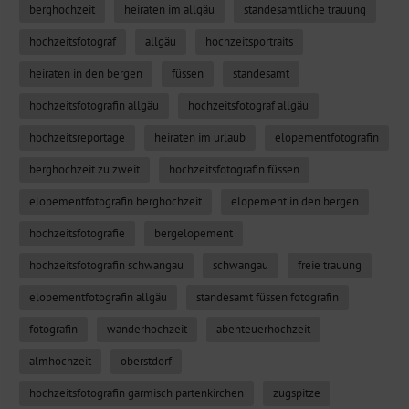
berghochzeit
heiraten im allgäu
standesamtliche trauung
hochzeitsfotograf
allgäu
hochzeitsportraits
heiraten in den bergen
füssen
standesamt
hochzeitsfotografin allgäu
hochzeitsfotograf allgäu
hochzeitsreportage
heiraten im urlaub
elopementfotografin
berghochzeit zu zweit
hochzeitsfotografin füssen
elopementfotografin berghochzeit
elopement in den bergen
hochzeitsfotografie
bergelopement
hochzeitsfotografin schwangau
schwangau
freie trauung
elopementfotografin allgäu
standesamt füssen fotografin
fotografin
wanderhochzeit
abenteuerhochzeit
almhochzeit
oberstdorf
hochzeitsfotografin garmisch partenkirchen
zugspitze