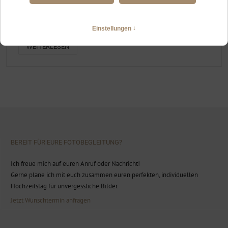
HEIRATEN ZU ZWEIT IN OBERSTDORF
Elopement am Fellhorn
WEITERLESEN
BEREIT FÜR EURE FOTOBEGLEITUNG?
Ich freue mich auf euren Anruf oder Nachricht!
Gerne plane ich mit euch zusammen euren perfekten, individuellen
Hochzeitstag für unvergessliche Bilder.
Jetzt Wunschtermin anfragen