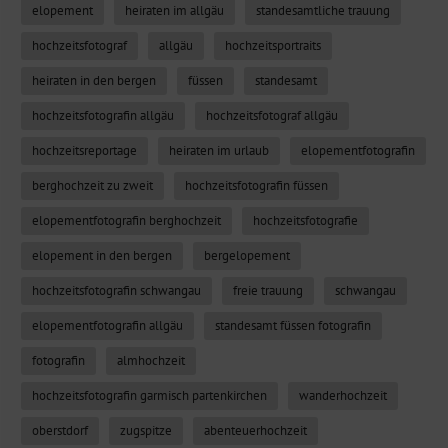
elopement
heiraten im allgäu
standesamtliche trauung
hochzeitsfotograf
allgäu
hochzeitsportraits
heiraten in den bergen
füssen
standesamt
hochzeitsfotografin allgäu
hochzeitsfotograf allgäu
hochzeitsreportage
heiraten im urlaub
elopementfotografin
berghochzeit zu zweit
hochzeitsfotografin füssen
elopementfotografin berghochzeit
hochzeitsfotografie
elopement in den bergen
bergelopement
hochzeitsfotografin schwangau
freie trauung
schwangau
elopementfotografin allgäu
standesamt füssen fotografin
fotografin
almhochzeit
hochzeitsfotografin garmisch partenkirchen
wanderhochzeit
oberstdorf
zugspitze
abenteuerhochzeit