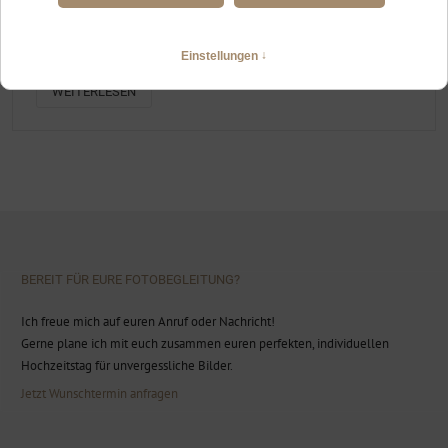
HEIRATEN ZU ZWEIT IN DEN ALLGÄUER BERGEN
Von Lechbruck über Pfronten an den Forggensee
WEITERLESEN
BEREIT FÜR EURE FOTOBEGLEITUNG?
Ich freue mich auf euren Anruf oder Nachricht!
Gerne plane ich mit euch zusammen euren perfekten, individuellen
Hochzeitstag für unvergessliche Bilder.
Jetzt Wunschtermin anfragen