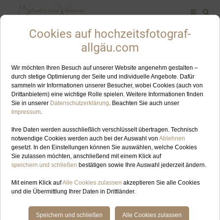
ALLES ZUM SCHLAGWORT: HOCHZEITSFOTOGRAFIN
BREITENBERG
JUN
07