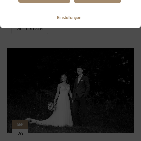
FREIE TRAUUNG OBERJOCH
Sommerhochzeit auf der Meckatzer Sportalp
WEITERLESEN
SEP
26