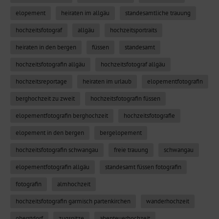
elopement
heiraten im allgäu
standesamtliche trauung
hochzeitsfotograf
allgäu
hochzeitsportraits
heiraten in den bergen
füssen
standesamt
hochzeitsfotografin allgäu
hochzeitsfotograf allgäu
hochzeitsreportage
heiraten im urlaub
elopementfotografin
berghochzeit zu zweit
hochzeitsfotografin füssen
elopementfotografin berghochzeit
hochzeitsfotografie
elopement in den bergen
bergelopement
hochzeitsfotografin schwangau
freie trauung
schwangau
elopementfotografin allgäu
standesamt füssen fotografin
fotografin
almhochzeit
hochzeitsfotografin garmisch partenkirchen
wanderhochzeit
oberstdorf
zugspitze
abenteuerhochzeit