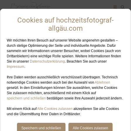
ALLES ZUM SCHLAGWORT: HOCHZEITSFOTOGRAFIN BAD
HINDELANG
JUL
24