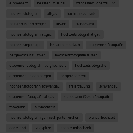
elopement
heiraten im allgäu
standesamtliche trauung
hochzeitsfotograf
allgäu
hochzeitsportraits
heiraten in den bergen
füssen
standesamt
hochzeitsfotografin allgäu
hochzeitsfotograf allgäu
hochzeitsreportage
heiraten im urlaub
elopementfotografin
berghochzeit zu zweit
hochzeitsfotografin füssen
elopementfotografin berghochzeit
hochzeitsfotografie
elopement in den bergen
bergelopement
hochzeitsfotografin schwangau
freie trauung
schwangau
elopementfotografin allgäu
standesamt füssen fotografin
fotografin
almhochzeit
hochzeitsfotografin garmisch partenkirchen
wanderhochzeit
oberstdorf
zugspitze
abenteuerhochzeit