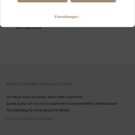
HOCHZEITSPORTRAITS AUF DEM LABER
Berghochzeit in Oberammergau
WEITERLESEN
BEREIT FÜR EURE FOTOBEGLEITUNG?
Ich freue mich auf euren Anruf oder Nachricht!
Gerne plane ich mit euch zusammen euren perfekten, individuellen
Hochzeitstag für unvergessliche Bilder.
Jetzt Wunschtermin anfragen