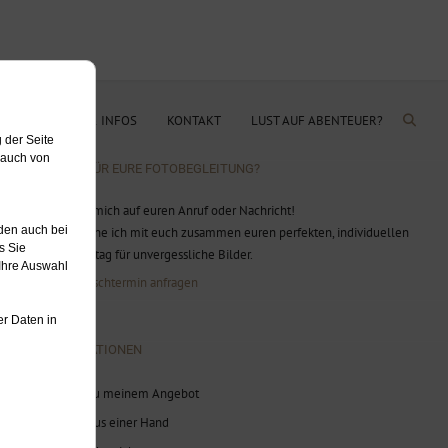
OG
PREISE & INFOS
KONTAKT
LUST AUF ABENTEUER?
BEREIT FÜR EURE FOTOBEGLEITUNG?
Ich freue mich auf euren Anruf oder Nachricht!
Gerne plane ich mit euch zusammen euren perfekten, individuellen
Hochzeitstag für unvergessliche Bilder.
Jetzt Wunschtermin anfragen
INFORMATIONEN
Infos zu meinem Angebot
Alles aus einer Hand