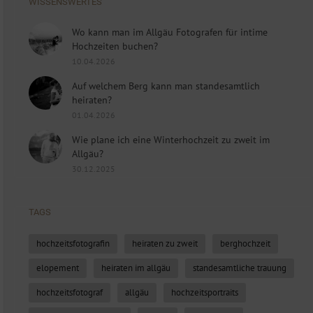
WISSENSWERTES
Wo kann man im Allgäu Fotografen für intime
Hochzeiten buchen?
10.04.2026
Auf welchem Berg kann man standesamtlich
heiraten?
01.04.2026
Wie plane ich eine Winterhochzeit zu zweit im
Allgäu?
30.12.2025
TAGS
hochzeitsfotografin
heiraten zu zweit
berghochzeit
elopement
heiraten im allgäu
standesamtliche trauung
hochzeitsfotograf
allgäu
hochzeitsportraits