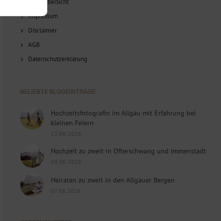
Blog-Übersicht
Impressum
Disclaimer
AGB
Datenschutzerklärung
BELIEBTE BLOGEINTRÄGE
Hochzeitsfotografin im Allgäu mit Erfahrung bei
kleinen Feiern
22.06.2026
Hochzeit zu zweit in Ofterschwang und Immenstadt
09.06.2026
Heiraten zu zweit in den Allgäuer Bergen
07.06.2026