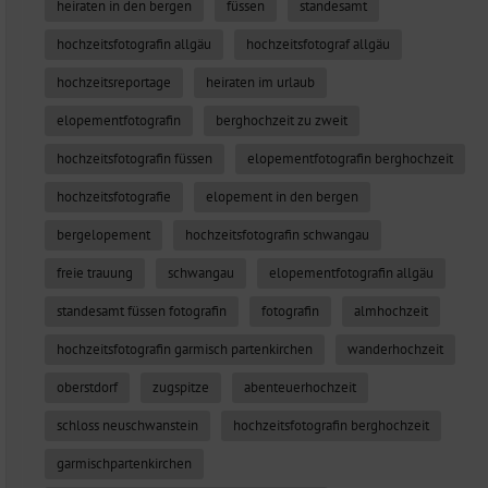
heiraten in den bergen
füssen
standesamt
hochzeitsfotografin allgäu
hochzeitsfotograf allgäu
hochzeitsreportage
heiraten im urlaub
elopementfotografin
berghochzeit zu zweit
hochzeitsfotografin füssen
elopementfotografin berghochzeit
hochzeitsfotografie
elopement in den bergen
bergelopement
hochzeitsfotografin schwangau
freie trauung
schwangau
elopementfotografin allgäu
standesamt füssen fotografin
fotografin
almhochzeit
hochzeitsfotografin garmisch partenkirchen
wanderhochzeit
oberstdorf
zugspitze
abenteuerhochzeit
schloss neuschwanstein
hochzeitsfotografin berghochzeit
garmischpartenkirchen