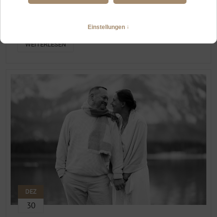
HOCHZEITSFOTOGRAFIN TANNHEIM
Heiraten zu zweit im Tannheimer Tal und am Vilsalpsee
WEITERLESEN
DEZ
30