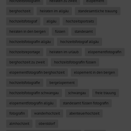
hochzeitsfotografin
heiraten zu zweit
elopement
berghochzeit
heiraten im allgäu
standesamtliche trauung
hochzeitsfotograf
allgäu
hochzeitsportraits
heiraten in den bergen
füssen
standesamt
hochzeitsfotografin allgäu
hochzeitsfotograf allgäu
hochzeitsreportage
heiraten im urlaub
elopementfotografin
berghochzeit zu zweit
hochzeitsfotografin füssen
elopementfotografin berghochzeit
elopement in den bergen
hochzeitsfotografie
bergelopement
hochzeitsfotografin schwangau
schwangau
freie trauung
elopementfotografin allgäu
standesamt füssen fotografin
fotografin
wanderhochzeit
abenteuerhochzeit
almhochzeit
oberstdorf