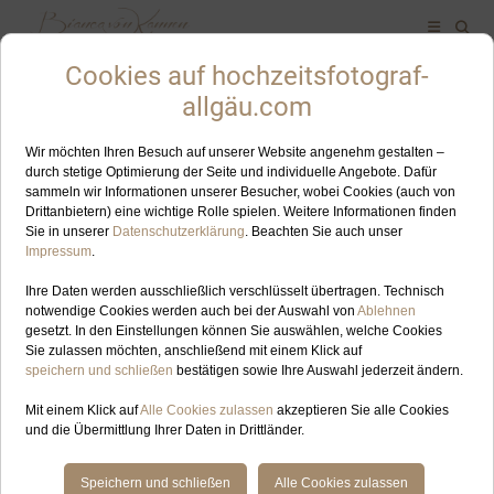
Empfehlung
ALLES ZUM SCHLAGWORT: HOCHZEITSFOTOGRAFIN
ÖSTERREICH
JUN
04